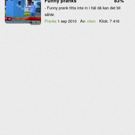
Funny pranks
83%
- Funny prank titta inte in i hål då kan det bli
såhär.
Pranks
1 sep 2010
Av:
niten
Klick:
7 416
02:00