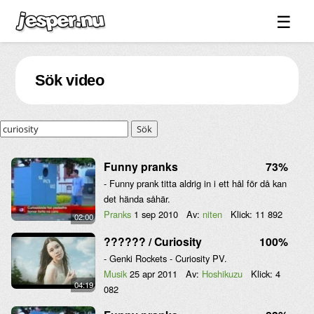
☰
Spel ↓
Sök video
Bilder ↓
Forum ↓
Sök
Länkar
Videos
Funny pranks
73%
- Funny prank titta aldrig in i ett hål för då kan
Blandat ↓
det hända såhär.
Om sidan ↓
Pranks
1 sep 2010
Av:
niten
Klick:
11 892
02:00
?????? / Curiosity
100%
- Genki Rockets - Curiosity PV.
Musik
25 apr 2011
Av:
Hoshikuzu
Klick:
4
04:19
082