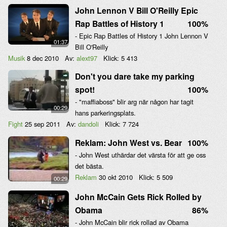
John Lennon V Bill O'Reilly Epic
Rap Battles of History 1
100%
- Epic Rap Battles of History 1 John Lennon V
01:37
Bill O'Reilly
Musik
8 dec 2010
Av:
alext97
Klick:
5 413
Don't you dare take my parking
spot!
100%
- "maffiaboss" blir arg när någon har tagit
00:29
hans parkeringsplats.
Fight
25 sep 2011
Av:
dandoli
Klick:
7 724
Reklam: John West vs. Bear
100%
- John West uthärdar det värsta för att ge oss
det bästa.
Reklam
30 okt 2010
Klick:
5 509
00:29
John McCain Gets Rick Rolled by
Obama
86%
- John McCain blir rick rollad av Obama