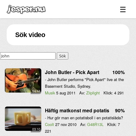
☰
Spel ↓
Sök video
Bilder ↓
Forum ↓
Sök
Länkar
Videos
John Butler - Pick Apart
100%
- John Butler performs "Pick Apart" live at the
Blandat ↓
Basement Studio, Sydney.
04:44
Om sidan ↓
Musik
5 aug 2011
Av:
Ziiplight
Klick:
4 291
Häftig matkonst med potatis
90%
- Hur gör man en potatisboll i en potatislåda?
Coolt
27 nov 2010
Av:
G48R13L
Klick:
7
03:10
221