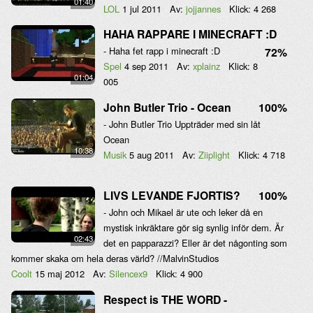
01:40
LOL
1 jul 2011
Av:
jojjannes
Klick:
4 268
HAHA RAPPARE I MINECRAFT :D
- Haha fet rapp i minecraft :D
72%
Spel
4 sep 2011
Av:
xplainz
Klick:
8
01:04
005
John Butler Trio - Ocean
100%
- John Butler Trio Uppträder med sin låt
Ocean
10:38
Musik
5 aug 2011
Av:
Ziiplight
Klick:
4 718
LIVS LEVANDE FJORTIS?
100%
- John och Mikael är ute och leker då en
mystisk inkräktare gör sig synlig inför dem. Är
02:43
det en papparazzi? Eller är det någonting som
kommer skaka om hela deras värld? //MalvinStudios
Coolt
15 maj 2012
Av:
Silencex9
Klick:
4 900
Respect is THE WORD -