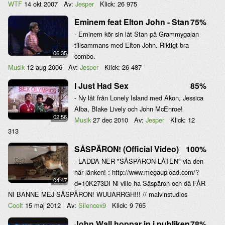
WTF
14 okt 2007
Av:
Jesper
Klick:
26 975
Eminem feat Elton John - Stan
75%
- Eminem kör sin låt Stan på Grammygalan
tillsammans med Elton John. Riktigt bra
06:35
combo.
Musik
12 aug 2006
Av:
Jesper
Klick:
26 487
I Just Had Sex
85%
- Ny låt från Lonely Island med Akon, Jessica
Alba, Blake Lively och John McEnroe!
02:56
Musik
27 dec 2010
Av:
Jesper
Klick:
12
313
SÅSPÄRON! (Official Video)
100%
- LADDA NER "SÅSPÄRON-LÅTEN" via den
här länken! : http://www.megaupload.com/?
04:47
d=10K273DI Ni ville ha Såspäron och då FÅR
NI BANNE MEJ SÅSPÄRON! WUUARRGH!!! // malvinstudios
Coolt
15 maj 2012
Av:
Silencex9
Klick:
9 765
John Wall hoppar in i publiken
78%