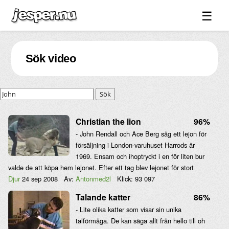
☰
Spel ↓
Sök video
Bilder ↓
Forum ↓
Sök
Länkar
Videos
Christian the lion
96%
- John Rendall och Ace Berg såg ett lejon för
Blandat ↓
försäljning i London-varuhuset Harrods år
Om sidan ↓
1969. Ensam och ihoptryckt i en för liten bur
valde de att köpa hem lejonet. Efter ett tag blev lejonet för stort
Djur
24 sep 2008
Av:
Antonmed2l
Klick:
93 097
Talande katter
86%
- Lite olika katter som visar sin unika
talförmåga. De kan säga allt från hello till oh