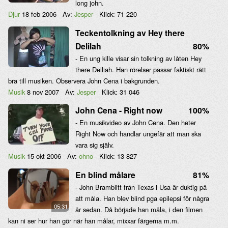
long john.
Djur
18 feb 2006
Av:
Jesper
Klick:
71 220
Teckentolkning av Hey there
Delilah
80%
- En ung kille visar sin tolkning av låten Hey
there Delliah. Han rörelser passar faktiskt rätt
bra till musiken. Observera John Cena i bakgrunden.
Musik
8 nov 2007
Av:
Jesper
Klick:
31 046
John Cena - Right now
100%
- En musikvideo av John Cena. Den heter
Right Now och handlar ungefär att man ska
vara sig själv.
Musik
15 okt 2006
Av:
ohno
Klick:
13 827
En blind målare
81%
- John Bramblitt från Texas i Usa är duktig på
att måla. Han blev blind pga epilepsi för några
05:31
år sedan. Då började han måla, i den filmen
kan ni ser hur han gör när han målar, mixxar färgerna m.m.