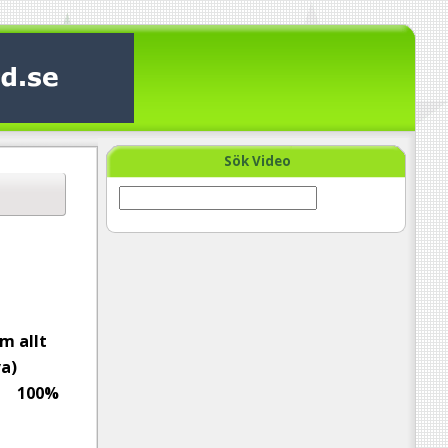
Sök Video
m allt
a)
100%