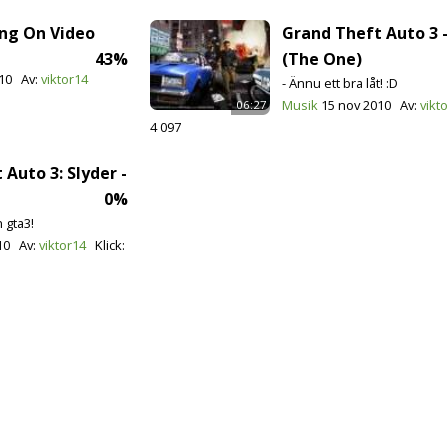
ing On Video
Grand Theft Auto 3 
43%
(The One)
10
Av:
viktor14
- Ännu ett bra låt! :D
Musik
15 nov 2010
Av:
vikt
06:27
4 097
Auto 3: Slyder -
0%
n gta3!
10
Av:
viktor14
Klick: