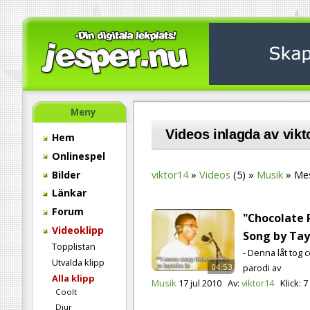
Meny
Videos inlagda av vikt
Hem
Onlinespel
Bilder
viktor14
Videos
(5)
Musik
Mes
Länkar
Forum
"Chocolate 
Videoklipp
Song by Ta
Topplistan
- Denna låt tog
Utvalda klipp
parodi av
04:53
Alla klipp
Musik
17 jul 2010
Av:
viktor14
Klick:
7
Coolt
Djur