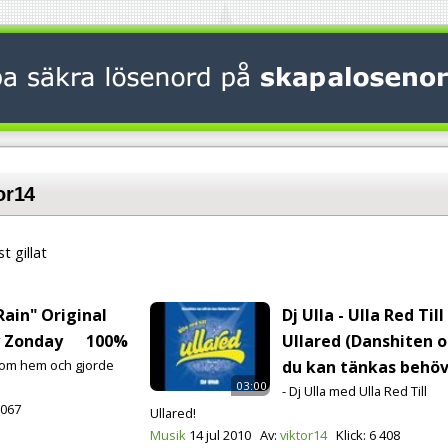
or14
t gillat
Rain" Original
Dj Ulla - Ulla Red Till
y Zonday
100%
Ullared (Danshiten o
 com hem och gjorde
du kan tänkas behöv
03:00
- Dj Ulla med Ulla Red Till
 067
Ullared!
Musik
14 jul 2010
Av:
viktor14
Klick:
6 408