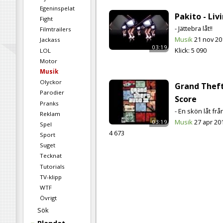
Egeninspelat
Pakito - Liv
Fight
- Jättebra låt!!
Filmtrailers
Musik
21 nov 20
Jackass
03:19
Klick:
5 090
LOL
Motor
Musik
Olyckor
Grand Theft 
Parodier
Score
Pranks
- En skön låt frå
Reklam
Musik
27 apr 20
03:19
Spel
4 673
Sport
Suget
Tecknat
Tutorials
TV-klipp
WTF
Övrigt
Sök