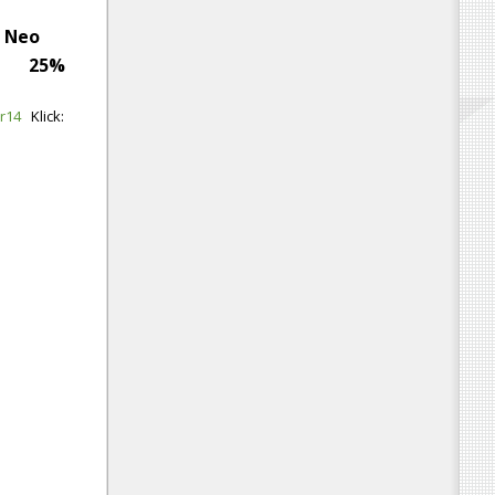
- Neo
25%
or14
Klick: