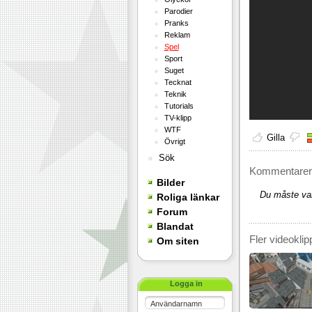
Parodier
Pranks
Reklam
Spel
Sport
Suget
Tecknat
Teknik
Tutorials
TV-klipp
WTF
Gilla
Övrigt
Sök
Kommentarer 
Bilder
Du måste var
Roliga länkar
Forum
Blandat
Fler videoklip
Om siten
Logga in
Användarnamn