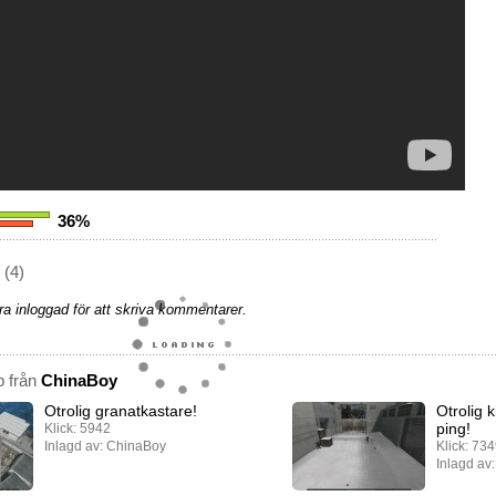
36%
(4)
a inloggad för att skriva kommentarer.
p från
ChinaBoy
Otrolig granatkastare!
Otrolig 
ping!
Klick: 5942
Inlagd av: ChinaBoy
Klick: 73
Inlagd av