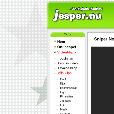
Meny
Sniper N
Hem
Onlinespel
Videoklipp
Topplistan
Lägg in video
Utvalda klipp
Alla klipp
Coolt
Djur
Egentinspelat
Fight
Filmtrailers
Jackass
LOL
Musik
Olyckor