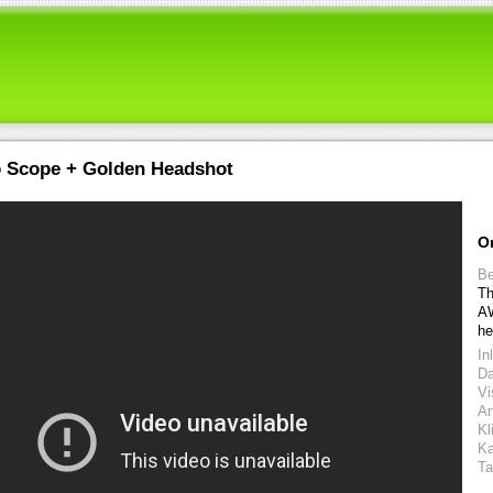
o Scope + Golden Headshot
O
Be
Th
AW
he
In
D
Vi
An
Kl
Ka
Ta