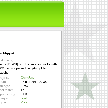
m klippet
skrivning
is is [D_Will] with his amazing skills with
M! No scope and he gets golden
adshot!
lagd av
ChinaBoy
atum
27 mar 2011 20:38
sningar
6 757
tal röster
17
ippets längd
01:38
tegori
Spel
ggar
Visa