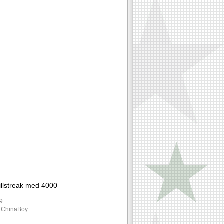
killstreak med 4000
49
: ChinaBoy