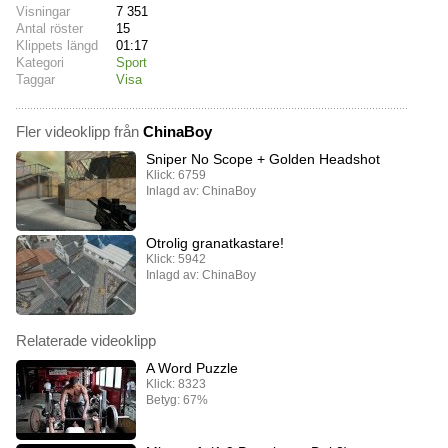
Visningar
7 351
Antal röster
15
Klippets längd
01:17
Kategori
Sport
Taggar
Visa
Fler videoklipp från
ChinaBoy
Sniper No Scope + Golden Headshot
Klick: 6759
Inlagd av: ChinaBoy
Otrolig granatkastare!
Klick: 5942
Inlagd av: ChinaBoy
Relaterade videoklipp
A Word Puzzle
Klick: 8323
Betyg: 67%