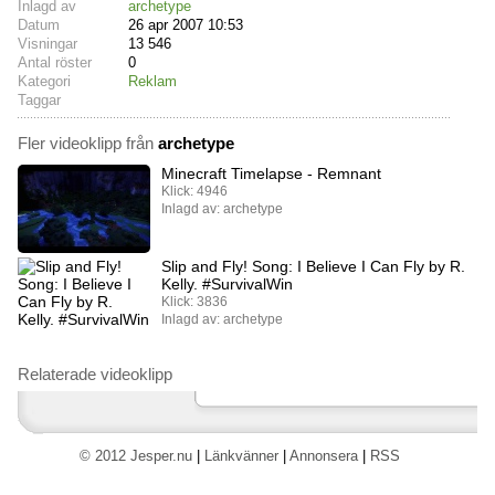
Inlagd av
archetype
Datum
26 apr 2007 10:53
Visningar
13 546
Antal röster
0
Kategori
Reklam
Taggar
Fler videoklipp från
archetype
Minecraft Timelapse - Remnant
Klick: 4946
Inlagd av: archetype
Slip and Fly! Song: I Believe I Can Fly by R.
Kelly. #SurvivalWin
Klick: 3836
Inlagd av: archetype
Relaterade videoklipp
© 2012 Jesper.nu
|
Länkvänner
|
Annonsera
|
RSS