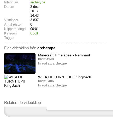
Inlagd av
archetype
Datum
3 dec
2013
14:43
Visningar
3 837
Antal röster
0
Klippets längd
00:01
Kategori
Coolt
Taggar
Fler videoklipp från
archetype
Minecraft Timelapse - Remnant
Klick: 4948
Inlagd av: archetype
WE A LIL TURNT UP!! KingBach
Klick: 3486
Inlagd av: archetype
Relaterade videoklipp