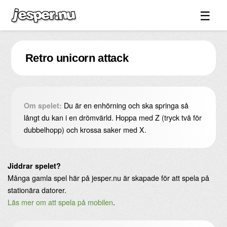
☰
Spel ↓
Retro unicorn attack
Bilder ↓
Forum ↓
Länkar
Du är en enhörning och ska springa så
Om spelet:
Videos
långt du kan i en drömvärld. Hoppa med Z (tryck två för
dubbelhopp) och krossa saker med X.
Blandat ↓
Om sidan ↓
Jiddrar spelet?
Många gamla spel här på jesper.nu är skapade för att spela på
stationära datorer.
Läs mer om att spela på mobilen
.