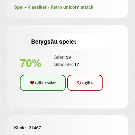
Spel
›
Klassiker
›
Retro unicorn attack
Betygsätt spelet
Gillar:
39
70%
Gillar inte:
17
Gilla spelet
Ogilla
31467
Klick: