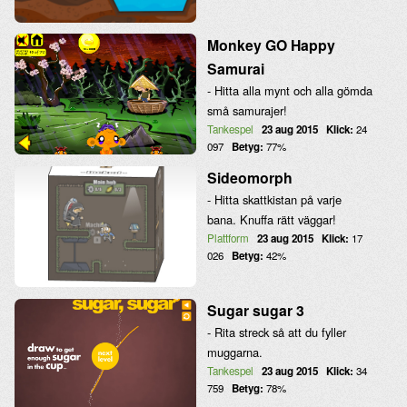
Monkey GO Happy
Samurai
- Hitta alla mynt och alla gömda
små samurajer!
Tankespel
23 aug 2015
Klick:
24
097
Betyg:
77%
Sideomorph
- Hitta skattkistan på varje
bana. Knuffa rätt väggar!
Plattform
23 aug 2015
Klick:
17
026
Betyg:
42%
Sugar sugar 3
- Rita streck så att du fyller
muggarna.
Tankespel
23 aug 2015
Klick:
34
759
Betyg:
78%