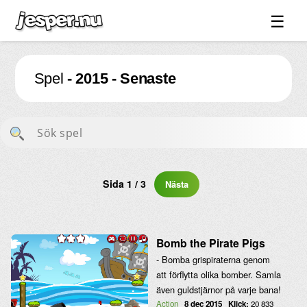
☰
Spel ↓
Spel
- 2015 - Senaste
Bilder ↓
Forum ↓
Länkar
Videos
Blandat ↓
Sida 1 / 3
Nästa
Om sidan ↓
Bomb the Pirate Pigs
- Bomba grispiraterna genom
att förflytta olika bomber. Samla
även guldstjärnor på varje bana!
Action
8 dec 2015
Klick:
20 833