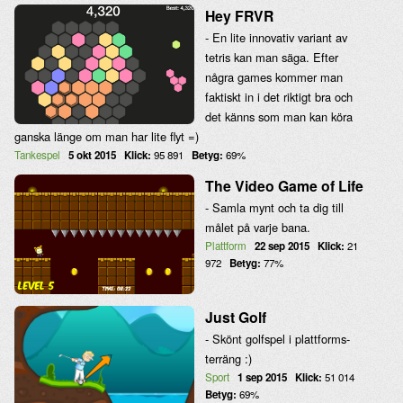
Hey FRVR
- En lite innovativ variant av
tetris kan man säga. Efter
några games kommer man
faktiskt in i det riktigt bra och
det känns som man kan köra
ganska länge om man har lite flyt =)
Tankespel
5 okt 2015
Klick:
95 891
Betyg:
69%
The Video Game of Life
- Samla mynt och ta dig till
målet på varje bana.
Plattform
22 sep 2015
Klick:
21
972
Betyg:
77%
Just Golf
- Skönt golfspel i plattforms-
terräng :)
Sport
1 sep 2015
Klick:
51 014
Betyg:
69%