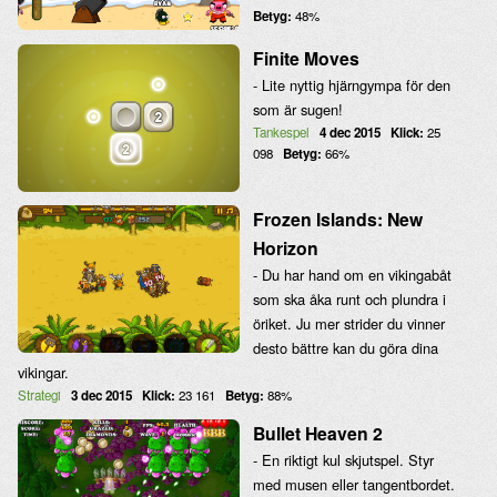
Betyg:
48%
Finite Moves
- Lite nyttig hjärngympa för den
som är sugen!
Tankespel
4 dec 2015
Klick:
25
098
Betyg:
66%
Frozen Islands: New
Horizon
- Du har hand om en vikingabåt
som ska åka runt och plundra i
öriket. Ju mer strider du vinner
desto bättre kan du göra dina
vikingar.
Strategi
3 dec 2015
Klick:
23 161
Betyg:
88%
Bullet Heaven 2
- En riktigt kul skjutspel. Styr
med musen eller tangentbordet.