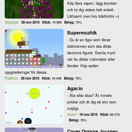
Köp flera vapen, lägg bomber
och ta dig vidare helt enkelt.
Lättsamt men bra tidsfördriv =)
Skjutspel
28 nov 2015
Klick:
19 969
Betyg:
79%
Supermuzhik
- Du är en figur som liknar
stålmannen som ska döda
skumma figurer. Samla mynt
när du dödar människor eller
fiender. Köp sedan
uppgraderingar för dessa.
Plattform
26 nov 2015
Klick:
18 408
Betyg:
78%
Agar.io
- Äta eller ätas? Ät mindre
prickar och ät dig så stor som
möjligt.
Action
19 nov 2015
Klick:
69 079
Betyg:
76%
Cover Orange Journey