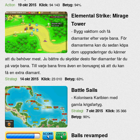
Action
19 okt 2015
Klick:
94 143
Betyg:
94%
Elemental Strike: Mirage
Tower
- Bygg vakttorn och få
diamanter efter varje bana. För
diamanterna kan du sedan köpa
dom uppgraderingar du känner
att du behöver mest. Ju bättre du skyddar desto fler diamanter får du
på varje bana. Till varje bana finns även en bonusgrej så att du kan
få en extra diamant.
Strategi
14 okt 2015
Klick:
23 010
Betyg:
63%
Battle Sails
- Kolonisera Karibien med
gamla krigsfartyg.
Strategi
7 okt 2015
Klick:
35 366
Betyg:
90%
Balls revamped