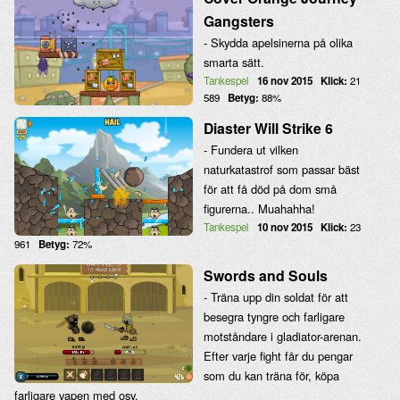
Gangsters
- Skydda apelsinerna på olika
smarta sätt.
Tankespel
16 nov 2015
Klick:
21
589
Betyg:
88%
Diaster Will Strike 6
- Fundera ut vilken
naturkatastrof som passar bäst
för att få död på dom små
figurerna.. Muahahha!
Tankespel
10 nov 2015
Klick:
23
961
Betyg:
72%
Swords and Souls
- Träna upp din soldat för att
besegra tyngre och farligare
motståndare i gladiator-arenan.
Efter varje fight får du pengar
som du kan träna för, köpa
farligare vapen med osv.