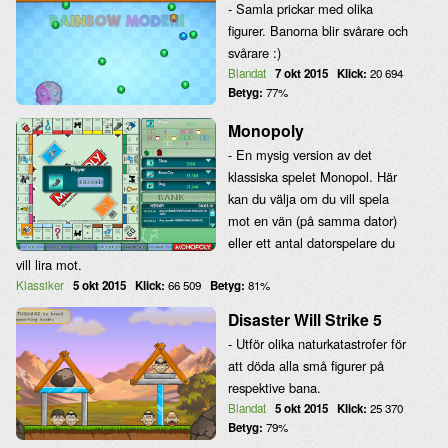
- Samla prickar med olika
figurer. Banorna blir svårare och
svårare :)
Blandat
7 okt 2015
Klick:
20 694
Betyg:
77%
Monopoly
- En mysig version av det
klassiska spelet Monopol. Här
kan du välja om du vill spela
mot en vän (på samma dator)
eller ett antal datorspelare du
vill lira mot.
Klassiker
5 okt 2015
Klick:
66 509
Betyg:
81%
Disaster Will Strike 5
- Utför olika naturkatastrofer för
att döda alla små figurer på
respektive bana.
Blandat
5 okt 2015
Klick:
25 370
Betyg:
79%