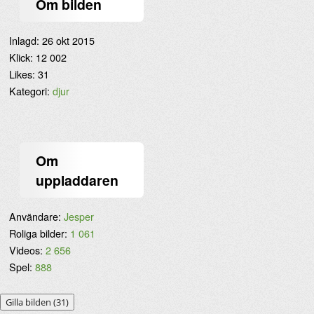
Om bilden
Inlagd:
26 okt 2015
Klick:
12 002
Likes:
31
Kategori:
djur
Om
uppladdaren
Användare:
Jesper
Roliga bilder:
1 061
Videos:
2 656
Spel:
888
Gilla bilden (
31
)