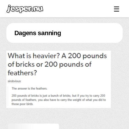
☰
Spel ↓
Dagens sanning
Bilder ↓
Forum ↓
Länkar
Videos
Blandat ↓
Om sidan ↓