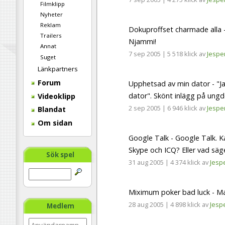
Filmklipp
Nyheter
Reklam
Dokuproffset charmade alla -
Trailers
Njammi!
Annat
7 sep 2005
|
5 518 klick
av
Jespe
Suget
Länkpartners
Forum
Upphetsad av min dator - "Ja
dator". Skönt inlägg på un
Videoklipp
2 sep 2005
|
6 946 klick
av
Jespe
Blandat
Om sidan
Google Talk - Google Talk. 
Skype och ICQ? Eller vad säge
Sök spel
31 aug 2005
|
4 374 klick
av
Jesp
Miximum poker bad luck - Max
28 aug 2005
|
4 898 klick
av
Jesp
Medlem