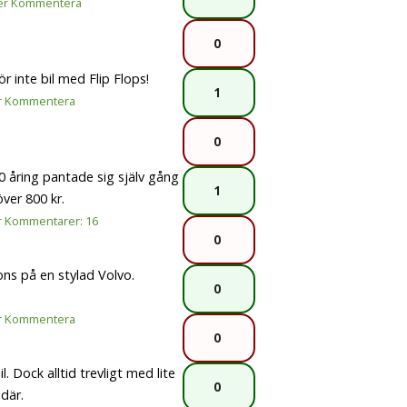
er
Kommentera
0
ör inte bil med Flip Flops!
1
r
Kommentera
0
60 åring pantade sig själv gång
1
er 800 kr.
r
Kommentarer: 16
0
ons på en stylad Volvo.
0
r
Kommentera
0
. Dock alltid trevligt med lite
0
där.