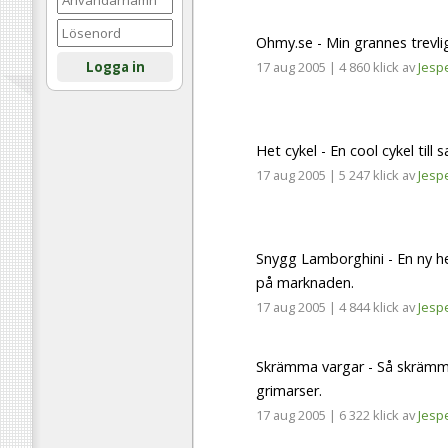
Ohmy.se - Min grannes trevli
Logga in
17 aug 2005
|
4 860 klick
av
Jesp
Het cykel - En cool cykel till s
17 aug 2005
|
5 247 klick
av
Jesp
Snygg Lamborghini - En ny h
på marknaden.
17 aug 2005
|
4 844 klick
av
Jesp
Skrämma vargar - Så skrämm
grimarser.
17 aug 2005
|
6 322 klick
av
Jesp