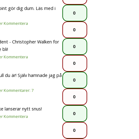
oint gör dig dum. Läs med i
0
er
Kommentera
0
dent - Christopher Walken for
0
 bli!
er
Kommentera
0
ull du är! Själv hamnade jag på
0
er
Kommentarer: 7
0
ke lanserar nytt snus!
0
er
Kommentera
0