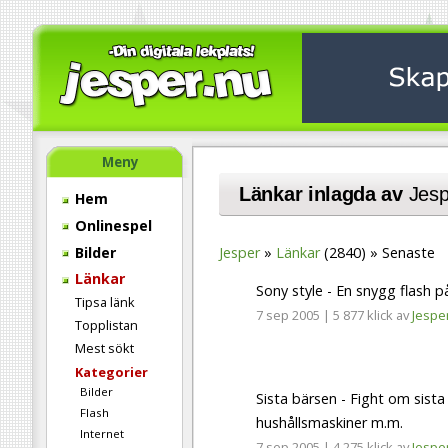
Meny
Länkar inlagda av
Jesp
Hem
Onlinespel
Bilder
Jesper
Länkar
(2840)
Senaste
Länkar
Sony style - En snygg flash 
Tipsa länk
7 sep 2005
|
5 877 klick
av
Jespe
Topplistan
Mest sökt
Kategorier
Bilder
Sista bärsen - Fight om sista
Flash
hushållsmaskiner m.m.
Internet
7 sep 2005
|
4 275 klick
av
Jespe