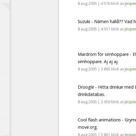
8 aug 2005
|
4 570 klick
av
Jespe
Suzuki - Nämen hallå?? Vad 
8 aug 2005
|
4 551 klick
av
Jespe
Mardröm för simhoppare - E
simhoppare. Aj aj aj.
8 aug 2005
|
3 865 klick
av
Jespe
Droogle - Hitta drinkar med D
drinkdatabas.
8 aug 2005
|
3 956 klick
av
Jespe
Cool flash animations - Grym
move.org.
8 aug 2005
|
5 861 klick
av
Jespe