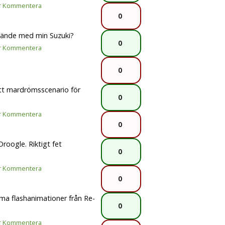
r
Kommentera
0
hände med min Suzuki?
0
r
Kommentera
0
tt mardrömsscenario för
0
r
Kommentera
0
roogle. Riktigt fet
0
r
Kommentera
0
ma flashanimationer från Re-
0
r
Kommentera