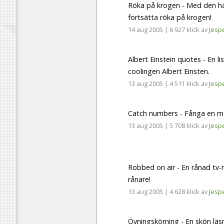
Röka på krogen - Med den hä
fortsätta röka på krogen!
14 aug 2005
|
6 927 klick
av
Jesp
Albert Einstein quotes - En 
coolingen Albert Einsten.
13 aug 2005
|
4 511 klick
av
Jesp
Catch numbers - Fånga en mass
13 aug 2005
|
5 708 klick
av
Jesp
Robbed on air - En rånad tv-
rånare!
13 aug 2005
|
4 628 klick
av
Jesp
Övningskörning - En skön läs