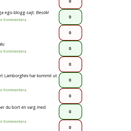
0
ga ego-blogg-sajt. Besök!
0
er
Kommentera
0
alu
0
er
Kommentera
0
et Lamborghini har kommit ut
0
er
Kommentera
0
er du bort en varg med
0
er
Kommentera
0