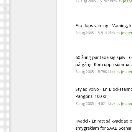
12 aug 2005
|
5 782 klick
av
Jesp
Flip flops varning - Varning, k
8 aug 2005
|
5 819 klick
av
Jespe
60 åring pantade sig själv - 
på gång. Kom upp i summa öv
8 aug 2005
|
8 780 klick
av
Jespe
Stylad volvo - En Blocketann
Pangpris: 100 kr
8 aug 2005
|
4 621 klick
av
Jespe
Kvadd - En rätt så kvaddad bil
smygreklam för SAAB Scania 