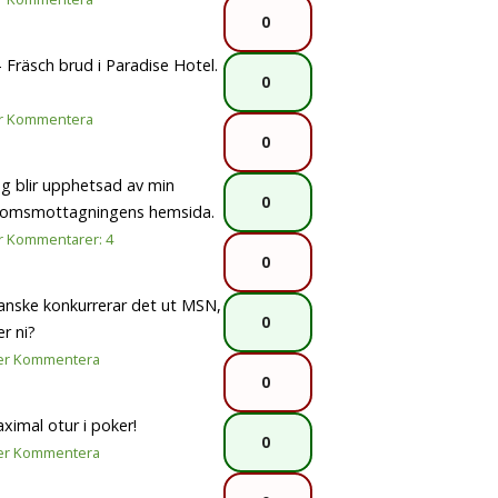
0
 Fräsch brud i Paradise Hotel.
0
r
Kommentera
0
g blir upphetsad av min
0
gdomsmottagningens hemsida.
r
Kommentarer: 4
0
Kanske konkurrerar det ut MSN,
0
r ni?
er
Kommentera
0
imal otur i poker!
0
er
Kommentera