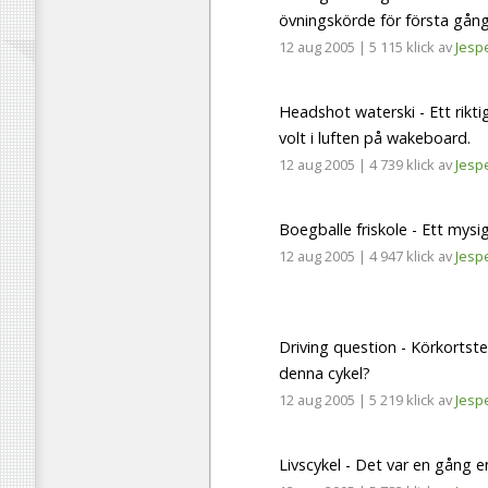
övningskörde för första gån
12 aug 2005
|
5 115 klick
av
Jesp
Headshot waterski - Ett rikti
volt i luften på wakeboard.
12 aug 2005
|
4 739 klick
av
Jesp
Boegballe friskole - Ett mysi
12 aug 2005
|
4 947 klick
av
Jesp
Driving question - Körkortst
denna cykel?
12 aug 2005
|
5 219 klick
av
Jesp
Livscykel - Det var en gång en