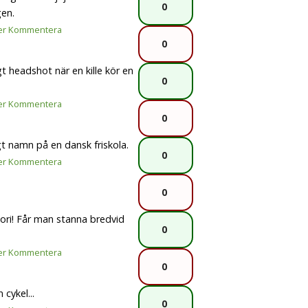
0
gen.
er
Kommentera
0
gt headshot när en kille kör en
0
er
Kommentera
0
gt namn på en dansk friskola.
0
er
Kommentera
0
eori! Får man stanna bredvid
0
er
Kommentera
0
 cykel...
0