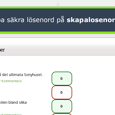
er
på det ultimata Sonyhuset.
0
r
Kommentera
0
 ölen bland olika
0
r
Kommentera