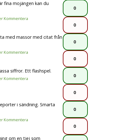
r fina mojängen kan du
0
er
Kommentera
0
lista med massor med citat från
0
er
Kommentera
0
a siffror. Ett flashspel.
0
er
Kommentera
0
reporter i sändning. Smarta
0
er
Kommentera
0
ning om en tjej som