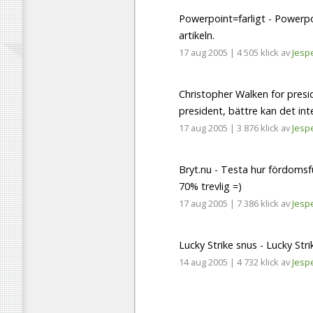
Powerpoint=farligt - Powerp
artikeln.
17 aug 2005
|
4 505 klick
av
Jesp
Christopher Walken for presi
president, bättre kan det inte
17 aug 2005
|
3 876 klick
av
Jesp
Bryt.nu - Testa hur fördomsf
70% trevlig =)
17 aug 2005
|
7 386 klick
av
Jesp
Lucky Strike snus - Lucky Stri
14 aug 2005
|
4 732 klick
av
Jesp