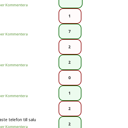
per
Kommentera
1
7
per
Kommentera
2
2
per
Kommentera
0
1
per
Kommentera
2
te telefon till salu
2
per
Kommentera