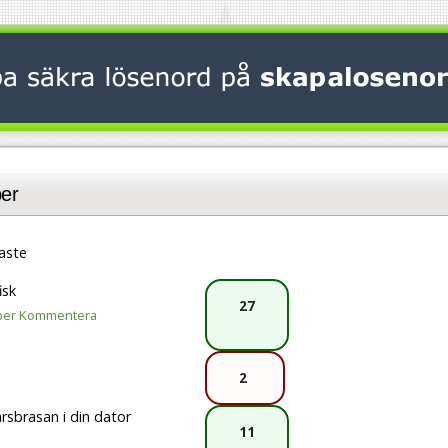
er
aste
isk
27
per
Kommentera
2
rsbrasan i din dator
11