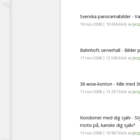
Svenska panoramabilder - Va
19 nov 2008
|
10 636 klick
av
Jes
Bahnhofs serverhall - Bilder 
17 nov 2008
|
13 590 klick
av
Jes
36 wow-konton - Kille med 
17 nov 2008
|
13 257 klick
av
Jes
Kondomer med dig själv - St
motiv på, kanske dig själv?
13 nov 2008
|
10 967 klick
av
Jes