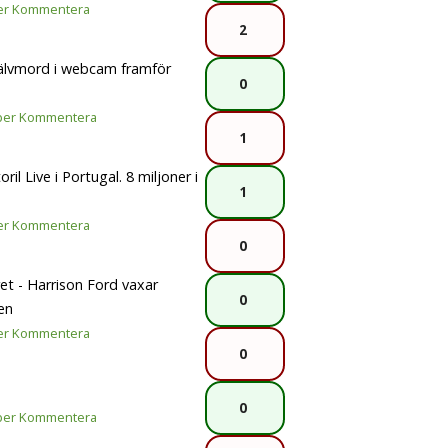
er
Kommentera
2
jälvmord i webcam framför
0
per
Kommentera
1
il Live i Portugal. 8 miljoner i
1
er
Kommentera
0
et - Harrison Ford vaxar
0
en
er
Kommentera
0
0
per
Kommentera