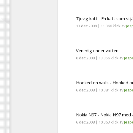
Tjuvig katt - En katt som stjä
13 dec 2008
|
11 366 klick
av
Jes
Venedig under vatten
6 dec 2008
|
13 356 klick
av
Jesp
Hooked on walls - Hooked on
6 dec 2008
|
10 381 klick
av
Jesp
Nokia N97 - Nokia N97 med 4
6 dec 2008
|
10 363 klick
av
Jesp