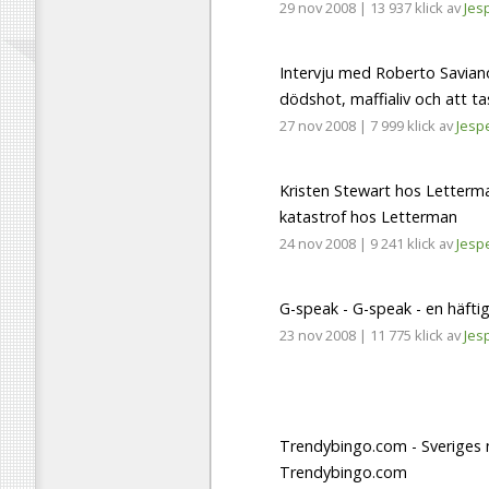
29 nov 2008
|
13 937 klick
av
Jes
Intervju med Roberto Savian
dödshot, maffialiv och att t
27 nov 2008
|
7 999 klick
av
Jesp
Kristen Stewart hos Letterma
katastrof hos Letterman
24 nov 2008
|
9 241 klick
av
Jesp
G-speak - G-speak - en häfti
23 nov 2008
|
11 775 klick
av
Jes
Trendybingo.com - Sveriges n
Trendybingo.com