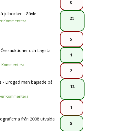
0
å julbocken i Gävle
25
er
Kommentera
5
 Öresauktioner och Lägsta
1
r
Kommentera
2
s - Drogad man bajsade på
12
per
Kommentera
1
ografierna från 2008 utvalda
5