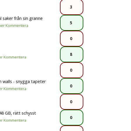
3
l saker från sin granne
5
per
Kommentera
0
8
er
Kommentera
0
 walls - snygga tapeter
0
er
Kommentera
0
8 GB, rätt schysst
0
er
Kommentera