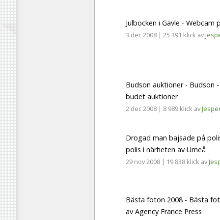
Julbocken i Gävle - Webcam p
3 dec 2008
|
25 391 klick
av
Jesp
Budson auktioner - Budson -
budet auktioner
2 dec 2008
|
8 989 klick
av
Jespe
Drogad man bajsade på poli
polis i närheten av Umeå
29 nov 2008
|
19 838 klick
av
Jes
Bästa foton 2008 - Bästa fot
av Agency France Press