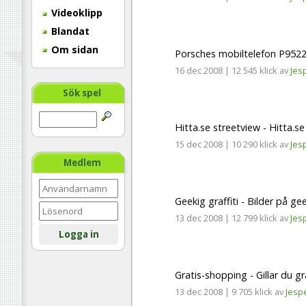
Videoklipp
Blandat
Om sidan
Porsches mobiltelefon P952
16 dec 2008
|
12 545 klick
av
Jes
Sök spel
Hitta.se streetview - Hitta.s
15 dec 2008
|
10 290 klick
av
Jes
Medlem
Geekig graffiti - Bilder på gee
13 dec 2008
|
12 799 klick
av
Jes
Logga in
Gratis-shopping - Gillar du gr
13 dec 2008
|
9 705 klick
av
Jesp