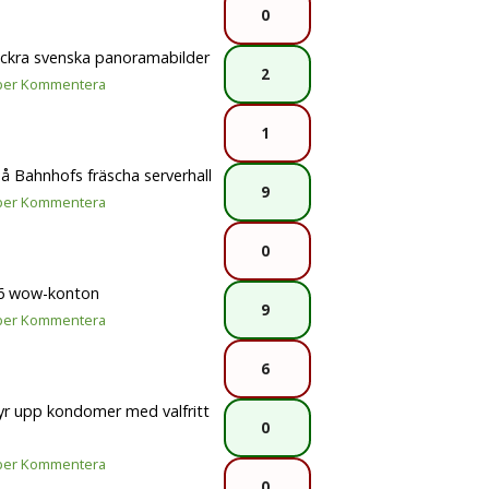
0
ckra svenska panoramabilder
2
per
Kommentera
1
på Bahnhofs fräscha serverhall
9
per
Kommentera
0
36 wow-konton
9
per
Kommentera
6
yr upp kondomer med valfritt
0
per
Kommentera
0