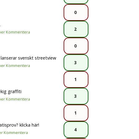
0
2
2
per
Kommentera
0
e lanserar svenskt streetview
3
per
Kommentera
1
kig graffiti
3
per
Kommentera
1
atisprov? klicka här!
4
er
Kommentera