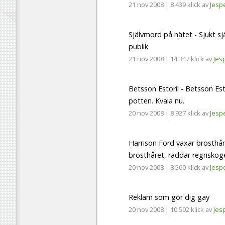
21 nov 2008
|
8 439 klick
av
Jesp
Självmord på nätet - Sjukt s
publik
21 nov 2008
|
14 347 klick
av
Jes
Betsson Estoril - Betsson Estor
potten. Kvala nu.
20 nov 2008
|
8 927 klick
av
Jesp
Harrison Ford vaxar brösthår
brösthåret, räddar regnskog
20 nov 2008
|
8 560 klick
av
Jesp
Reklam som gör dig gay
20 nov 2008
|
10 502 klick
av
Jes