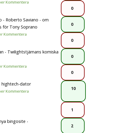
per
Kommentera
0
o - Roberto Saviano - om
0
as för Tony Soprano
er
Kommentera
0
n - Twilightstjärnans komiska
0
er
Kommentera
0
g hightech-dator
10
per
Kommentera
1
ya bingosite -
2