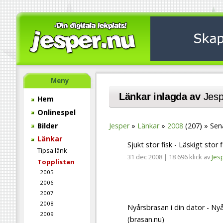
Meny
Länkar inlagda av
Jesp
Hem
Onlinespel
Bilder
Jesper
Länkar
2008
(207)
Sen
Länkar
Sjukt stor fisk - Läskigt stor f
Tipsa länk
31 dec 2008
|
18 696 klick
av
Jes
Topplistan
2005
2006
2007
2008
Nyårsbrasan i din dator - Nyå
2009
(brasan.nu)