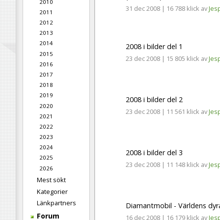
2010
31 dec 2008
|
16 788 klick
av
Jes
2011
2012
2013
2014
2008 i bilder del 1
2015
23 dec 2008
|
15 805 klick
av
Jes
2016
2017
2018
2019
2008 i bilder del 2
2020
23 dec 2008
|
11 561 klick
av
Jes
2021
2022
2023
2024
2008 i bilder del 3
2025
23 dec 2008
|
11 148 klick
av
Jes
2026
Mest sökt
Kategorier
Länkpartners
Diamantmobil - Världens dyras
Forum
16 dec 2008
|
16 179 klick
av
Jes