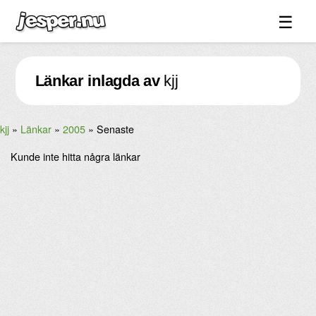
☰
Spel ↓
Länkar inlagda av
kjj
Bilder ↓
Forum ↓
kjj
Länkar
2005
Senaste
Länkar
Kunde inte hitta några länkar
Videos
Blandat ↓
Om sidan ↓