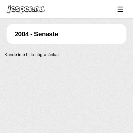
☰
Spel ↓
2004 - Senaste
Bilder ↓
Forum ↓
Kunde inte hitta några länkar
Länkar
Videos
Blandat ↓
Om sidan ↓