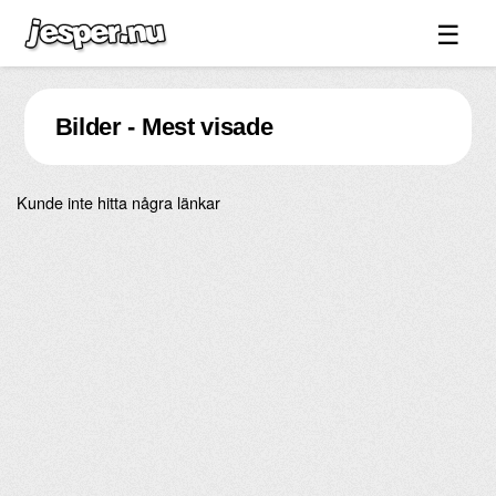
☰
Spel ↓
Bilder - Mest visade
Bilder ↓
Forum ↓
Kunde inte hitta några länkar
Länkar
Videos
Blandat ↓
Om sidan ↓