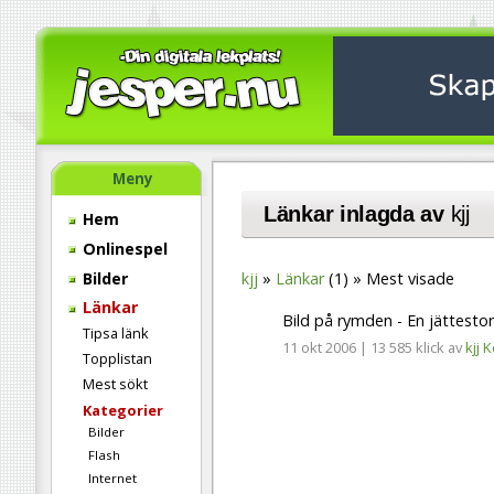
Meny
Länkar inlagda av
kjj
Hem
Onlinespel
Bilder
kjj
Länkar
(1)
Mest visade
Länkar
Bild på rymden - En jättesto
Tipsa länk
11 okt 2006
|
13 585 klick
av
kjj
K
Topplistan
Mest sökt
Kategorier
Bilder
Flash
Internet