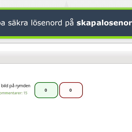
r bild på rymden
0
0
ommentarer: 15