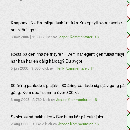
Knappnytt 6 - En roliga flashfilm från Knappnytt som handlar
om skåningar
8 nov 2006
|
12 536 klick
av
Jesper
Kommentarer: 18
Rösta på den finaste frisyren - Vem har egentligen fulast frisyr
när han har en dålig hårdag? Du avgör!
5 jun 2006
|
9 683 klick
av
lillerik
Kommentarer: 17
60 åring pantade sig själv - 60 åring pantade sig själv gång på
gång. Kom upp i summa över 800 kr.
8 aug 2005
|
8 780 klick
av
Jesper
Kommentarer: 16
Skolbuss på bakhjulen - Skolbuss kör på bakhjulen
2 aug 2006
|
10 412 klick
av
Jesper
Kommentarer: 16