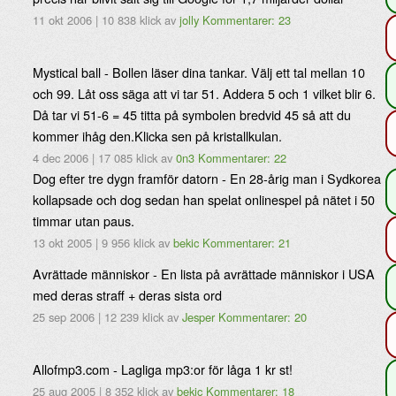
11 okt 2006
|
10 838 klick
av
jolly
Kommentarer: 23
Mystical ball - Bollen läser dina tankar. Välj ett tal mellan 10
och 99. Låt oss säga att vi tar 51. Addera 5 och 1 vilket blir 6.
Då tar vi 51-6 = 45 titta på symbolen bredvid 45 så att du
kommer ihåg den.Klicka sen på kristallkulan.
4 dec 2006
|
17 085 klick
av
0n3
Kommentarer: 22
Dog efter tre dygn framför datorn - En 28-årig man i Sydkorea
kollapsade och dog sedan han spelat onlinespel på nätet i 50
timmar utan paus.
13 okt 2005
|
9 956 klick
av
bekic
Kommentarer: 21
Avrättade människor - En lista på avrättade människor i USA
med deras straff + deras sista ord
25 sep 2006
|
12 239 klick
av
Jesper
Kommentarer: 20
Allofmp3.com - Lagliga mp3:or för låga 1 kr st!
25 aug 2005
|
8 352 klick
av
bekic
Kommentarer: 18