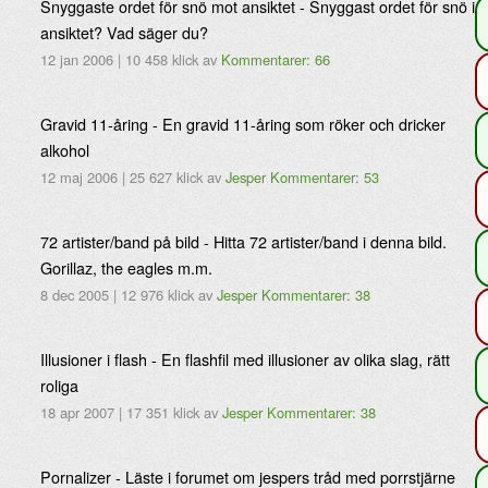
Snyggaste ordet för snö mot ansiktet - Snyggast ordet för snö i
ansiktet? Vad säger du?
12 jan 2006
|
10 458 klick
av
Kommentarer: 66
Gravid 11-åring - En gravid 11-åring som röker och dricker
alkohol
12 maj 2006
|
25 627 klick
av
Jesper
Kommentarer: 53
72 artister/band på bild - Hitta 72 artister/band i denna bild.
Gorillaz, the eagles m.m.
8 dec 2005
|
12 976 klick
av
Jesper
Kommentarer: 38
Illusioner i flash - En flashfil med illusioner av olika slag, rätt
roliga
18 apr 2007
|
17 351 klick
av
Jesper
Kommentarer: 38
Pornalizer - Läste i forumet om jespers tråd med porrstjärne