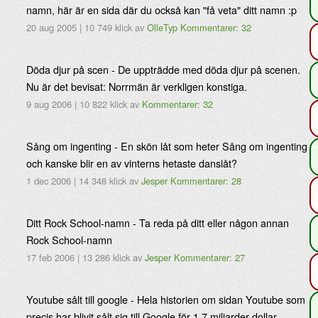
namn, här är en sida där du också kan "få veta" ditt namn :p
20 aug 2005
|
10 749 klick
av
OlleTyp
Kommentarer: 32
Döda djur på scen - De uppträdde med döda djur på scenen.
Nu är det bevisat: Norrmän är verkligen konstiga.
9 aug 2006
|
10 822 klick
av
Kommentarer: 32
Sång om ingenting - En skön låt som heter Sång om ingenting
och kanske blir en av vinterns hetaste danslåt?
1 dec 2006
|
14 348 klick
av
Jesper
Kommentarer: 28
Ditt Rock School-namn - Ta reda på ditt eller någon annan
Rock School-namn
17 feb 2006
|
13 286 klick
av
Jesper
Kommentarer: 27
Youtube sålt till google - Hela historien om sidan Youtube som
precis har blivit sålt sig till Google för 1,7 miljarder dollar