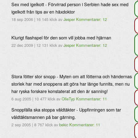
Sex med igelkott - Förvirrad person i Serbien hade sex med
igelkott från tips av en häxdoktor
18 sep 2006
|
16 145 klick
av
Jesper
Kommentarer: 12
Klurigt flashspel för den som vill jobba med hjärnan
22 dec 2009
|
12 131 klick
av
Jesper
Kommentarer: 12
Stora fötter stor snopp - Myten om att fötterna och händernas
storlek har med snoppens att göra har länge funnits, men nu
har ryska forskare konstaterat att den är sanning!
6 aug 2005
|
10 477 klick
av
OlleTyp
Kommentarer: 11
Snoppfälla ska stoppa våldtäkter - Uppfinningen som tar
våldtäktsmannen på bar gärning.
2 sep 2005
|
8 767 klick
av
bekic
Kommentarer: 11