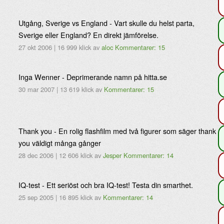
Utgång, Sverige vs England - Vart skulle du helst parta,
Sverige eller England? En direkt jämförelse.
27 okt 2006
|
16 999 klick
av
aloc
Kommentarer: 15
Inga Wenner - Deprimerande namn på hitta.se
30 mar 2007
|
13 619 klick
av
Kommentarer: 15
Thank you - En rolig flashfilm med två figurer som säger thank
you väldigt många gånger
28 dec 2006
|
12 606 klick
av
Jesper
Kommentarer: 14
IQ-test - Ett seriöst och bra IQ-test! Testa din smarthet.
25 sep 2005
|
16 895 klick
av
Kommentarer: 14