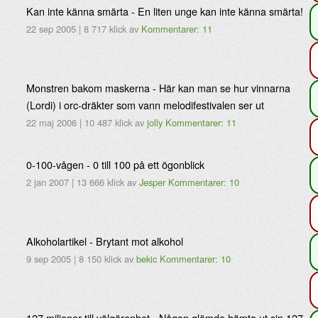
Kan inte känna smärta - En liten unge kan inte känna smärta!
22 sep 2005
|
8 717 klick
av
Kommentarer: 11
Monstren bakom maskerna - Här kan man se hur vinnarna
(Lordi) i orc-dräkter som vann melodifestivalen ser ut
22 maj 2006
|
10 487 klick
av
jolly
Kommentarer: 11
0-100-vågen - 0 till 100 på ett ögonblick
2 jan 2007
|
13 666 klick
av
Jesper
Kommentarer: 10
Alkoholartikel - Brytant mot alkohol
9 sep 2005
|
8 150 klick
av
bekic
Kommentarer: 10
127 miljoner till välgörenhet - Någon glömde hämta ut sin 127