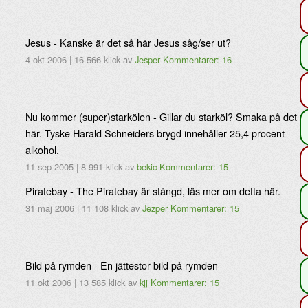
Jesus - Kanske är det så här Jesus såg/ser ut?
4 okt 2006
|
16 566 klick
av
Jesper
Kommentarer: 16
Nu kommer (super)starkölen - Gillar du starköl? Smaka på det
här. Tyske Harald Schneiders brygd innehåller 25,4 procent
alkohol.
11 sep 2005
|
8 991 klick
av
bekic
Kommentarer: 15
Piratebay - The Piratebay är stängd, läs mer om detta här.
31 maj 2006
|
11 108 klick
av
Jezper
Kommentarer: 15
Bild på rymden - En jättestor bild på rymden
11 okt 2006
|
13 585 klick
av
kjj
Kommentarer: 15