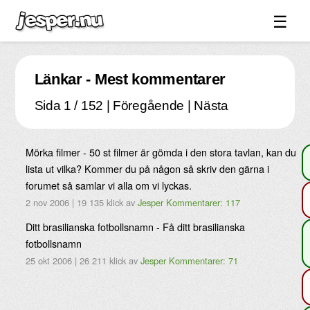
☰
Spel ↓
Länkar - Mest kommentarer
Bilder ↓
Sida 1 / 152 | Föregående |
Nästa
Forum ↓
Länkar
Mörka filmer - 50 st filmer är gömda i den stora tavlan, kan du
Videos
lista ut vilka? Kommer du på någon så skriv den gärna i
Blandat ↓
forumet så samlar vi alla om vi lyckas.
2 nov 2006
|
19 135 klick
av
Jesper
Kommentarer: 117
Om sidan ↓
Ditt brasilianska fotbollsnamn - Få ditt brasilianska
fotbollsnamn
25 okt 2006
|
26 211 klick
av
Jesper
Kommentarer: 71