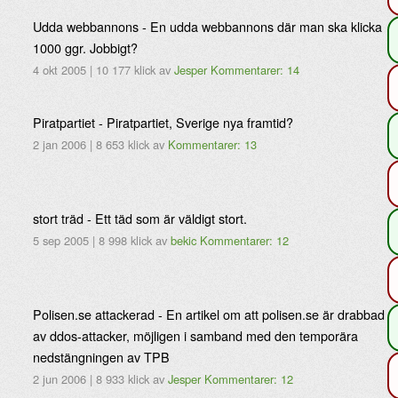
Udda webbannons - En udda webbannons där man ska klicka
1000 ggr. Jobbigt?
4 okt 2005
|
10 177 klick
av
Jesper
Kommentarer: 14
Piratpartiet - Piratpartiet, Sverige nya framtid?
2 jan 2006
|
8 653 klick
av
Kommentarer: 13
stort träd - Ett täd som är väldigt stort.
5 sep 2005
|
8 998 klick
av
bekic
Kommentarer: 12
Polisen.se attackerad - En artikel om att polisen.se är drabbad
av ddos-attacker, möjligen i samband med den temporära
nedstängningen av TPB
2 jun 2006
|
8 933 klick
av
Jesper
Kommentarer: 12