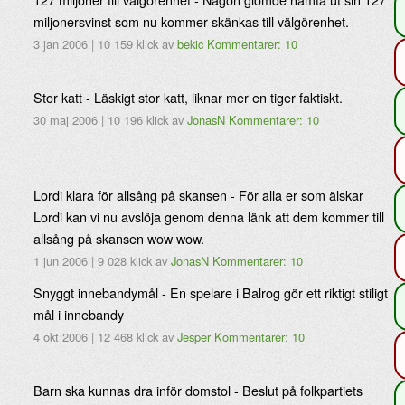
miljonersvinst som nu kommer skänkas till välgörenhet.
3 jan 2006
|
10 159 klick
av
bekic
Kommentarer: 10
Stor katt - Läskigt stor katt, liknar mer en tiger faktiskt.
30 maj 2006
|
10 196 klick
av
JonasN
Kommentarer: 10
Lordi klara för allsång på skansen - För alla er som älskar
Lordi kan vi nu avslöja genom denna länk att dem kommer till
allsång på skansen wow wow.
1 jun 2006
|
9 028 klick
av
JonasN
Kommentarer: 10
Snyggt innebandymål - En spelare i Balrog gör ett riktigt stiligt
mål i innebandy
4 okt 2006
|
12 468 klick
av
Jesper
Kommentarer: 10
Barn ska kunnas dra inför domstol - Beslut på folkpartiets