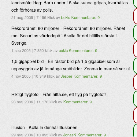
landsmöte idag: Barn under 15 ska kunna gripas, kvarhållas
och förhöras av polis.
21 aug 2005
|
7 156 klick
av
bekic
Kommentarer: 9
Rekordrånet: 60 miljoner - Rekordrånet: 60 miljoner. Rånet
mot Securitas värdedepå i Akalla är det hittills största i
Sverige.
1 sep 2005
|
7 850 klick
av
bekic
Kommentarer: 9
1,5 gigapixel bild - En råstor bild på 1,5 gigapixel som är
uppbyggda av jättemånga småbilder. Zooma in max så ser ni.
4 nov 2005
|
10 349 klick
av
Jesper
Kommentarer: 9
Riktigt flygfoto - Från hitta.se, ett flyg på flygfotot!
23 maj 2006
|
11 178 klick
av
Kommentarer: 9
Illusion - Kolla in denhär illusionen
29 maj 2006
|
10 095 klick
av
JonasN
Kommentarer: 9