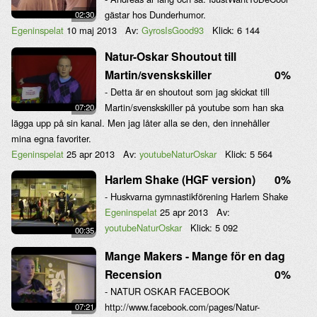
gästar hos Dunderhumor.
02:30
Egeninspelat
10 maj 2013
Av:
GyrosIsGood93
Klick:
6 144
Natur-Oskar Shoutout till
Martin/svenskskiller
0%
- Detta är en shoutout som jag skickat till
Martin/svenskskiller på youtube som han ska
07:20
lägga upp på sin kanal. Men jag låter alla se den, den innehåller
mina egna favoriter.
Egeninspelat
25 apr 2013
Av:
youtubeNaturOskar
Klick:
5 564
Harlem Shake (HGF version)
0%
- Huskvarna gymnastikförening Harlem Shake
Egeninspelat
25 apr 2013
Av:
youtubeNaturOskar
Klick:
5 092
00:35
Mange Makers - Mange för en dag
Recension
0%
- NATUR OSKAR FACEBOOK
http://www.facebook.com/pages/Natur-
07:21