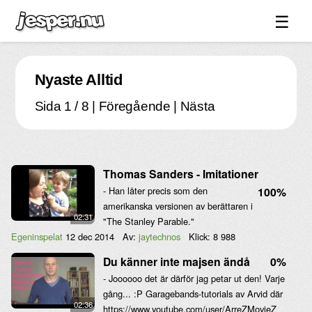
☰
Spel ↓
Nyaste Alltid
Bilder ↓
Sida 1 / 8 | Föregående |
Nästa
Forum ↓
Länkar
Videos
Thomas Sanders - Imitationer
Blandat ↓
- Han låter precis som den
100%
amerikanska versionen av berättaren i
Om sidan ↓
02:31
"The Stanley Parable."
Egeninspelat
12 dec 2014
Av:
jaytechnos
Klick:
8 988
Du känner inte majsen ändå
0%
- Joooooo det är därför jag petar ut den! Varje
gång... :P Garagebands-tutorials av Arvid där
02:36
https://www.youtube.com/user/ArreZMovieZ