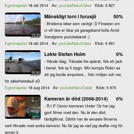
Egeninspelat
18 okt 2014
Av:
youtubeNaturOskar
Klick:
5 827
Mänskligt torn i furusjö
50%
- Bröderna leker som vanligt :D Föresten om
ni vill lära er låtar på garageband kolla Arvid
04:25
Sandgrens youtubekanal ;)
Egeninspelat
18 okt 2014
Av:
youtubeNaturOskar
Klick:
6 561
Lekte Stefan Holm
0%
- Hände idag. Tränade lite spänst, fick ett jack
i benet, fick sy 5 stygn. Min kompis Robin sa
00:40
att jag borde amputera... från midjan och ner,
för säkerhetsskull xD
Egeninspelat
18 aug 2014
Av:
youtubeNaturOskar
Klick:
5 975
Kameran är död (2008-2014)
0%
- R.I.P Canon kameran Under 7år har jag
gjort filmer med den. Nu är den död,
02:01
färdigfilmat. Därför har de senaste filmerna
varit filmade med andra kameror. Nu får jag se vad jag skaffar mig för
annan k