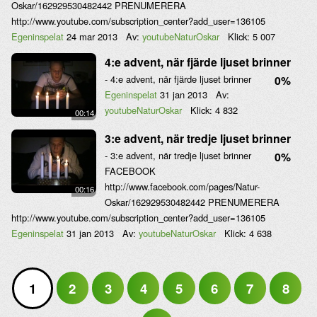
Oskar/162929530482442 PRENUMERERA
http://www.youtube.com/subscription_center?add_user=136105
Egeninspelat
24 mar 2013
Av:
youtubeNaturOskar
Klick:
5 007
4:e advent, när fjärde ljuset brinner
- 4:e advent, när fjärde ljuset brinner
0%
Egeninspelat
31 jan 2013
Av:
youtubeNaturOskar
Klick:
4 832
00:14
3:e advent, när tredje ljuset brinner
- 3:e advent, när tredje ljuset brinner
0%
FACEBOOK
http://www.facebook.com/pages/Natur-
00:16
Oskar/162929530482442 PRENUMERERA
http://www.youtube.com/subscription_center?add_user=136105
Egeninspelat
31 jan 2013
Av:
youtubeNaturOskar
Klick:
4 638
1
2
3
4
5
6
7
8