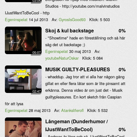
03:04
Studios - http://youtube.com/malvinstudios
IJustWantToBeCool - http
Egeninspelat
14 jul 2013
Av:
GyrosIsGood93
Klick:
5 503
Skoj & kul backstage
0%
- "Showtime" hade en föreställning och så här
såg det ut backstage ;)
Egeninspelat
30 maj 2013
Av:
05:07
youtubeNaturOskar
Klick:
5 084
MUSIK GUILTY-PLEASURES
0%
- whaddup. Jag tror att vi alla har någon gång
gillat en eller flera låtar som är lite pinsamt att
erkänna. Denna video är om just det - Musik
02:47
guiltypleasures. En kort sketch från Caspian
för att lysa
Egeninspelat
28 maj 2013
Av:
Atanksliferofl
Klick:
5 532
Långeman (Dunderhumor /
IJustWantToBeCool)
0%
- Andreas är lång och så. IJustWantToBeCool