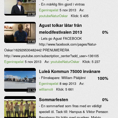
- En märklig film gjord i vintras
Egeninspelat
5 nov 2013
Av:
01:35
youtubeNaturOskar
Klick:
5 405
Agust tolkar låtar från
melodifestivalen 2013
0%
- Lets go Agust FACEBOOK
01:49
http://www.facebook.com/pages/Natur-
Oskar/162929530482442 PRENUMERERA
http://www.youtube.com/subscription_center?add_user=136105
Egeninspelat
5 nov 2013
Av:
youtubeNaturOskar
Klick:
5 237
Luleå Kommun 75000 invånare
- Filmskapare: William Pääjärvi
100%
Egeninspelat
8 sep 2013
Av:
williamo9
Klick:
5 661
01:16
Sommarfesten
0%
- En sommarfest som firas med en väldigt
speciell öl. Tack till: Hampus & Viktor Persson
Bengtsson för hjälp med musiken. Malvin