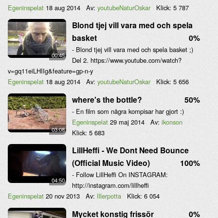
Egeninspelat
18 aug 2014
Av:
youtubeNaturOskar
Klick:
5 787
Blond tjej vill vara med och spela
basket
0%
- Blond tjej vill vara med och spela basket ;)
00:45
Del 2. https://www.youtube.com/watch?
v=gq11eiLHIIg&feature=gp-n-y
Egeninspelat
18 aug 2014
Av:
youtubeNaturOskar
Klick:
5 656
where's the bottle?
50%
- En film som några kompisar har gjort :)
Egeninspelat
29 maj 2014
Av:
ikonson
03:08
Klick:
5 683
LillHeffi - We Dont Need Bounce
(Official Music Video)
100%
- Follow LillHeffi On INSTAGRAM:
04:50
http://instagram.com/lillheffi
Egeninspelat
20 nov 2013
Av:
Illerpotta
Klick:
6 054
Mycket konstig frissör
0%