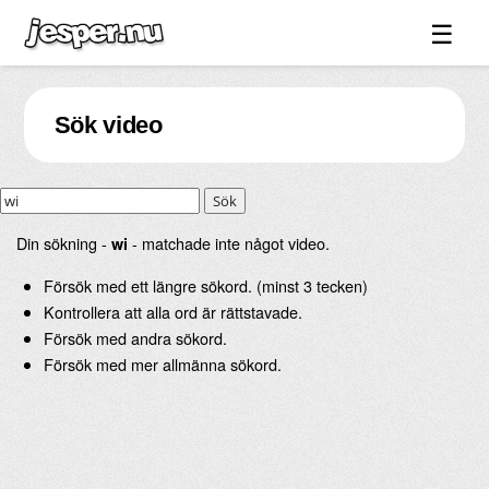
☰
Spel ↓
Sök video
Bilder ↓
Forum ↓
Sök
Länkar
Din sökning -
- matchade inte något video.
wi
Videos
Försök med ett längre sökord. (minst 3 tecken)
Blandat ↓
Kontrollera att alla ord är rättstavade.
Om sidan ↓
Försök med andra sökord.
Försök med mer allmänna sökord.