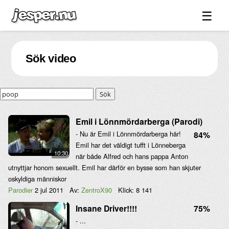
☰
Spel ↓
Sök video
Bilder ↓
Forum ↓
Sök
Länkar
Videos
Emil i Lönnmördarberga (Parodi)
- Nu är Emil i Lönnmördarberga här!
84%
Blandat ↓
Emil har det väldigt tufft i Lönneberga
10:30
Om sidan ↓
när både Alfred och hans pappa Anton
utnyttjar honom sexuellt. Emil har därför en bysse som han skjuter
oskyldiga människor
Parodier
2 jul 2011
Av:
ZentroX90
Klick:
8 141
Insane Driver!!!!
75%
- ...