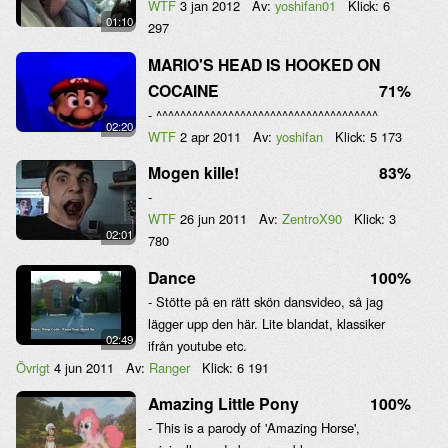
WTF
3 jan 2012
Av:
yoshifan01
Klick:
6
01:10
297
MARIO'S HEAD IS HOOKED ON
COCAINE
71%
- ^^^^^^^^^^^^^^^^^^^^^^^^^^^^^^^^^^^^^
02:20
WTF
2 apr 2011
Av:
yoshifan
Klick:
5 173
Mogen kille!
83%
-
WTF
26 jun 2011
Av:
ZentroX90
Klick:
3
02:01
780
Dance
100%
- Stötte på en rätt skön dansvideo, så jag
lägger upp den här. Lite blandat, klassiker
02:49
ifrån youtube etc.
Övrigt
4 jun 2011
Av:
Ranger
Klick:
6 191
Amazing Little Pony
100%
- This is a parody of 'Amazing Horse',