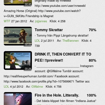
originally made by mrweebl
00:45
http://www.youtube.com/user/mrweebl
Amazing Horse (Original) http://www.youtube.com/watch?
v=GUl9_5kK9ts Friendship is Magnet
WTF
27 jan 2012
Av:
jojjannes
Klick:
4 258
Tommy Skrattar
70%
- Tommy från Pippi Långstrump skrattar!
LOL
2 jul 2011
Av:
TheBaronen
Klick:
4
02:22
739
DRINK IT, THEN CONVERT IT TO
PEE! !!preview!!
80%
- __________________________ Instagram
00:26
account: @GWalme Tumblr account:
http://reallifesuperhuman.tumblr.com/ Facebook account:
http://www.facebook.com/profile.php?id=1075699671 Twitter acc
LOL
4 jul 2012
Av:
GWalme
Klick:
4 756
Fire in the Hole. Litterally.
100%
- Det bästa klippet från filmen ''Indiana Justus''