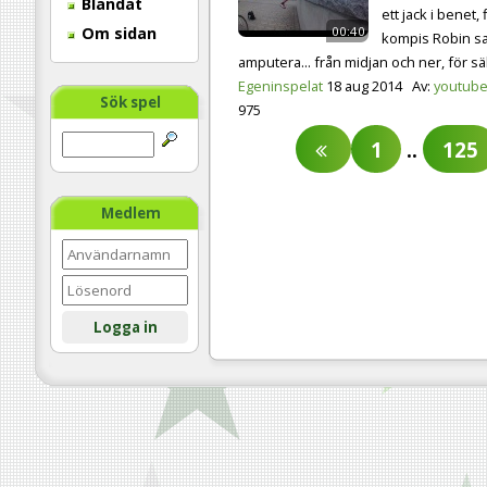
Blandat
ett jack i benet, 
00:40
Om sidan
kompis Robin sa
amputera... från midjan och ner, för s
Egeninspelat
18 aug 2014
Av:
youtube
Sök spel
975
1
..
125
Medlem
Logga in