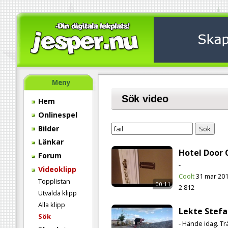
Meny
Sök video
Hem
Onlinespel
Bilder
Sök
Länkar
Hotel Door 
Forum
-
Videoklipp
Coolt
31 mar 20
Topplistan
00:11
2 812
Utvalda klipp
Alla klipp
Lekte Stef
Sök
- Hände idag. Tr