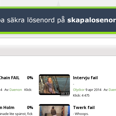
Chain FAIL
0%
Intervju fail
-
14
Av:
Daenon
Klick:
Olyckor
9 apr 2014
Av:
Dae
00:32
Klick:
4 475
an Holm
0%
Twerk fail
änade lite spänst, fick
- Whoops.