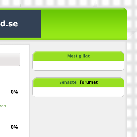
Mest gillat
Senaste i
forumet
0%
non
0%