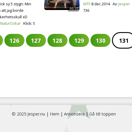
fick sy 5 stygn. Min
WTF
8 dec 2014
Av:
Jesper
00:32
 att jag borde
736
äkerhetsskull xD
NaturOskar
Klick:
5
126
127
128
129
130
131
© 2025 Jesper.nu
|
Hem
|
Annonsera
|
Gå till toppen