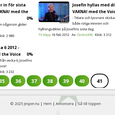
r in för sista
Josefin hyllas med di
AKNA! med the
VAKNA! med the Voi
0%
- Tittare och lyssnare skicka
03:42
både roliga minnen och
en någonsin glider
hyllningsdikter på Josefins sista dag.
TV-klipp
16 feb 2012
Av:
ZentroX90
Klick:
3 312
lick:
2 980
a 6 2012 -
 the Voice
0%
 från vecka 6, Josefins
oice!
lick:
3 232
35
36
37
38
39
40
41
© 2025 Jesper.nu
|
Hem
|
Annonsera
|
Gå till toppen