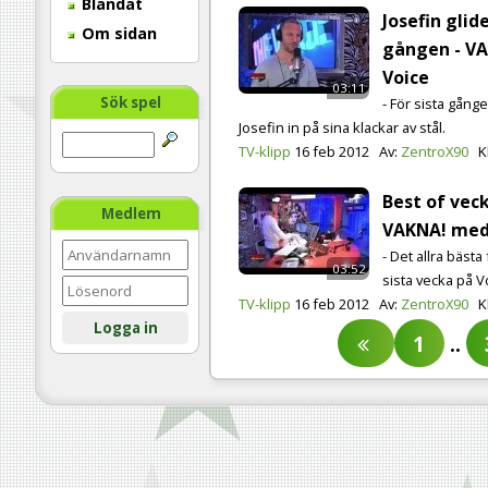
Blandat
Josefin glide
Om sidan
gången - V
Voice
03:11
Sök spel
- För sista gång
Josefin in på sina klackar av stål.
TV-klipp
16 feb 2012
Av:
ZentroX90
K
Best of veck
Medlem
VAKNA! med
- Det allra bästa
03:52
sista vecka på V
TV-klipp
16 feb 2012
Av:
ZentroX90
K
Logga in
1
..