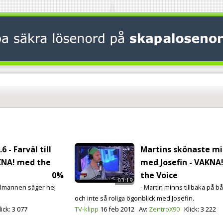
 - Farväl till
Martins skönaste m
AKNA! med the
med Josefin - VAKNA
0%
the Voice
03:19
gelmannen säger hej
- Martin minns tillbaka på b
och inte så roliga ögonblick med Josefin.
lick:
3 077
TV-klipp
16 feb 2012
Av:
ZentroX90
Klick:
3 222