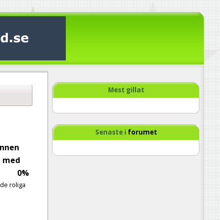
Mest gillat
Senaste i
forumet
innen
! med
0%
åde roliga