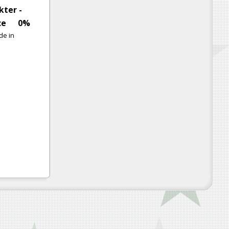
kter -
ce
0%
de in