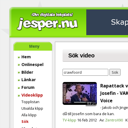
Meny
Sök video
Hem
Onlinespel
Bilder
Sök
Länkar
Rapattack v.6
Forum
Josefin - V
Videoklipp
Voice
Topplistan
03:21
- Jakob och Jin
Utvalda klipp
då till Josefin som bara de kan.
Alla klipp
TV-klipp
16 feb 2012
Av:
ZentroX90
K
Sök