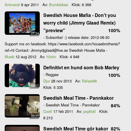
Animerat
9 apr 2011
Av:
Bumblebee
Klick:
6 366
Swedish House Mafia - Don't you
worry child (Jimmy Glaad Remix)
"preview"
100%
01:34
- Subscribe! :) release date: 2012-08-30
Support me on facebook: https://www.facebook.com/housebrotherss?
ref=hl Contact: Jimmydjglaad@live.se Swedish House Mafia -
Musik
12 aug 2012
Av:
h3viin
Klick:
4 948
Definitivt en hund som Bob Marley
- Reggae
100%
Djur
28 nov 2013
Av:
Rafael88
00:07
Klick:
5 335
Swedish Meal Time - Pannkakor
- Swedish Meal Time - Pannkakor
84%
Coolt
17 feb 2011
Av:
psykfall
Klick:
03:21
8 213
Swedish Meal Time gör kakor
82%