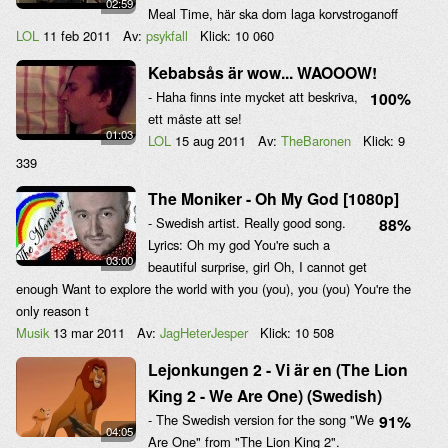
02:59
Meal Time, här ska dom laga korvstroganoff
LOL
11 feb 2011
Av:
psykfall
Klick:
10 060
Kebabsås är wow... WAOOOW!
- Haha finns inte mycket att beskriva,
100%
ett måste att se!
01:03
LOL
15 aug 2011
Av:
TheBaronen
Klick:
9
339
The Moniker - Oh My God [1080p]
- Swedish artist. Really good song.
88%
Lyrics: Oh my god You're such a
03:00
beautiful surprise, girl Oh, I cannot get
enough Want to explore the world with you (you), you (you) You're the
only reason t
Musik
13 mar 2011
Av:
JagHeterJesper
Klick:
10 508
Lejonkungen 2 - Vi är en (The Lion
King 2 - We Are One) (Swedish)
- The Swedish version for the song "We
91%
04:05
Are One" from "The Lion King 2".