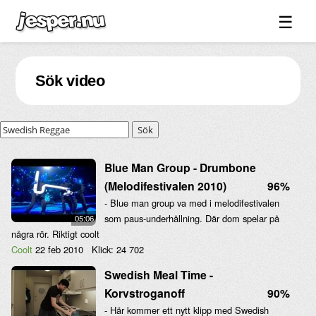
☰
Spel ↓
Sök video
Bilder ↓
Forum ↓
Sök
Länkar
Videos
Blue Man Group - Drumbone
(Melodifestivalen 2010)
96%
Blandat ↓
- Blue man group va med i melodifestivalen
Om sidan ↓
som paus-underhållning. Där dom spelar på
05:06
några rör. Riktigt coolt
Coolt
22 feb 2010
Klick:
24 702
Swedish Meal Time -
Korvstroganoff
90%
- Här kommer ett nytt klipp med Swedish