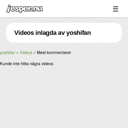
☰
Spel ↓
Videos inlagda av yoshifan
Bilder ↓
Forum ↓
yoshifan
Videos
Mest kommentarer
Länkar
Kunde inte hitta några videos
Videos
Blandat ↓
Om sidan ↓