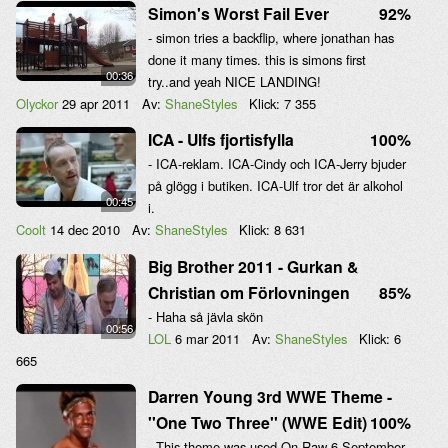
Simon's Worst Fail Ever
92%
- simon tries a backflip, where jonathan has
done it many times. this is simons first
00:36
try..and yeah NICE LANDING!
Olyckor
29 apr 2011
Av:
ShaneStyles
Klick:
7 355
ICA - Ulfs fjortisfylla
100%
- ICA-reklam. ICA-Cindy och ICA-Jerry bjuder
på glögg i butiken. ICA-Ulf tror det är alkohol
00:45
i.
Coolt
14 dec 2010
Av:
ShaneStyles
Klick:
8 631
Big Brother 2011 - Gurkan &
Christian om Förlovningen
85%
- Haha så jävla skön
00:56
LOL
6 mar 2011
Av:
ShaneStyles
Klick:
6
665
Darren Young 3rd WWE Theme -
''One Two Three'' (WWE Edit)
100%
- This theme was used On Raw 6 September