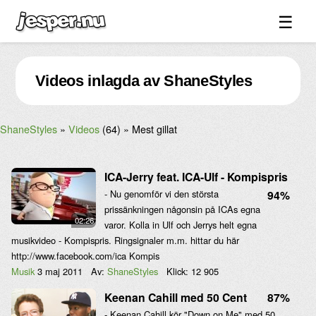
☰
Spel ↓
Videos inlagda av ShaneStyles
Bilder ↓
Forum ↓
ShaneStyles
Videos
(64)
Mest gillat
Länkar
Videos
ICA-Jerry feat. ICA-Ulf - Kompispris
Blandat ↓
- Nu genomför vi den största
94%
prissänkningen någonsin på ICAs egna
Om sidan ↓
02:26
varor. Kolla in Ulf och Jerrys helt egna
musikvideo - Kompispris. Ringsignaler m.m. hittar du här
http://www.facebook.com/ica Kompis
Musik
3 maj 2011
Av:
ShaneStyles
Klick:
12 905
Keenan Cahill med 50 Cent
87%
- Keenan Cahill kör "Down on Me" med 50