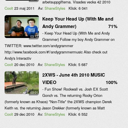
arbetsuppgifterna. Visades vecka 42 2010
Coolt
23 maj 2011
Av:
ShaneStyles
Klick:
6 041
Keep Your Head Up (With Me and
Andy Grammer)
71%
- Keep Your Head Up (With Me and Andy
03:12
Grammer) Follow my boy Andy Grammer on
TWITTER: www.twitter.com/andygrammer
http://www.facebook.com/#!/andygrammermusic Also check out
Andy's Interactiv
Coolt
20 dec 2010
Av:
ShaneStyles
Klick:
5 687
2XWS - June 4th 2010 MUSIC
VIDEO
100%
- Fun Show! Rockwall vs. Josh EX Scott
03:01
Gonch vs. The returning Rocky Orion
(formerly known as Khaos) *Non-Title* the 2XWS champion Derek
Keith vs. the returning Jason Drekker (formerly known as Matt
Coolt
29 dec 2010
Av:
ShaneStyles
Klick:
6 552