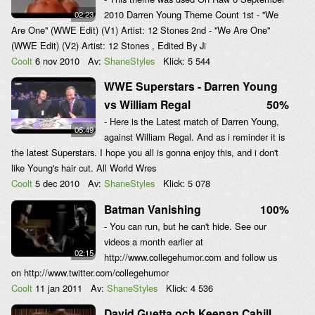
2010 Darren Young Theme Count 1st - ''We
02:23
Are One'' (WWE Edit) (V1) Artist: 12 Stones 2nd - ''We Are One''
(WWE Edit) (V2) Artist: 12 Stones , Edited By Ji
Coolt
6 nov 2010
Av:
ShaneStyles
Klick:
5 544
WWE Superstars - Darren Young
vs William Regal
50%
- Here is the Latest match of Darren Young,
05:49
against William Regal. And as i reminder it is
the latest Superstars. I hope you all is gonna enjoy this, and i don't
like Young's hair cut. All World Wres
Coolt
5 dec 2010
Av:
ShaneStyles
Klick:
5 078
Batman Vanishing
100%
- You can run, but he can't hide. See our
videos a month earlier at
02:15
http://www.collegehumor.com and follow us
on http://www.twitter.com/collegehumor
Coolt
11 jan 2011
Av:
ShaneStyles
Klick:
4 536
David Guetta och Keenan Cahill