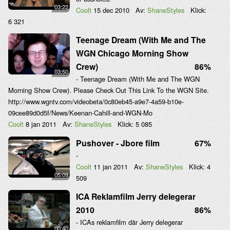
03:22
Coolt
15 dec 2010
Av:
ShaneStyles
Klick:
6 321
Teenage Dream (With Me and The
WGN Chicago Morning Show
Crew)
86%
03:50
- Teenage Dream (With Me and The WGN
Morning Show Crew). Please Check Out This Link To the WGN Site.
http://www.wgntv.com/videobeta/0c80eb45-a9e7-4a59-b10e-
09cee89d0d5f/News/Keenan-Cahill-and-WGN-Mo
Coolt
8 jan 2011
Av:
ShaneStyles
Klick:
5 085
Pushover - Jbore film
67%
-
Coolt
11 jan 2011
Av:
ShaneStyles
Klick:
4
05:09
509
ICA Reklamfilm Jerry delegerar
2010
86%
- ICAs reklamfilm där Jerry delegerar
00:40