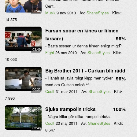
Cent.
03:44
Musik
9 nov 2010
Av:
ShaneStyles
Klick:
14 875
Farsan spöar en kines ur filmen
farsan:)
96%
- Bästa scenen ur denna filmen enligt mig:P
03:49
Fight
26 nov 2010
Av:
ShaneStyles
Klick:
10 053
Big Brother 2011 - Gurkan blir rädd
- Hahah så jävla roligt klipp men tycker
96%
synd om Gurkan också ^^
00:33
Coolt
31 mar 2011
Av:
ShaneStyles
Klick:
7 996
Sjuka trampolin tricks
100%
- Några killar gör olika trampolintricks.
Coolt
23 maj 2011
Av:
ShaneStyles
Klick:
03:46
8 647