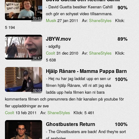
- David Guetta besöker Keenan Cahill
90%
och gör en schysst video tillsammans.
03:53
Musik
27 jan 2011
Av:
ShaneStyles
Klick:
5 194
JBYW.mov
89%
- sdgdfg
Coolt
31 dec 2010
Av:
ShaneStyles
Klick:
04:47
5 638
Hjälp Rånare - Mamma Pappa Barn
- Hej nu har jag laddat upp en sen ur
100%
filmen hjälp Rånare, vill ni att jag ska
02:02
ladda upp hela filmen kan ni bara
kommentera filmen och prenumrera den här kanalen på youtube för
fler uppladdningar av sve
Coolt
13 feb 2011
Av:
ShaneStyles
Klick:
5 461
Ghostbusters Return
100%
- The Ghostbusters are back! And they're sort
of assholes.