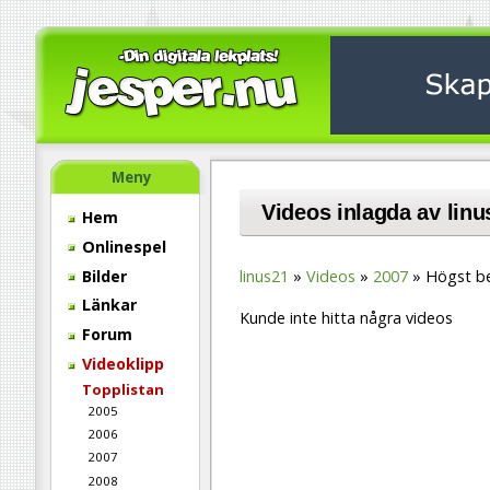
Meny
Videos inlagda av linu
Hem
Onlinespel
Bilder
linus21
Videos
2007
Högst b
Länkar
Kunde inte hitta några videos
Forum
Videoklipp
Topplistan
2005
2006
2007
2008