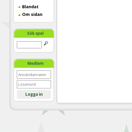
Blandat
Om sidan
Sök spel
Medlem
Logga in