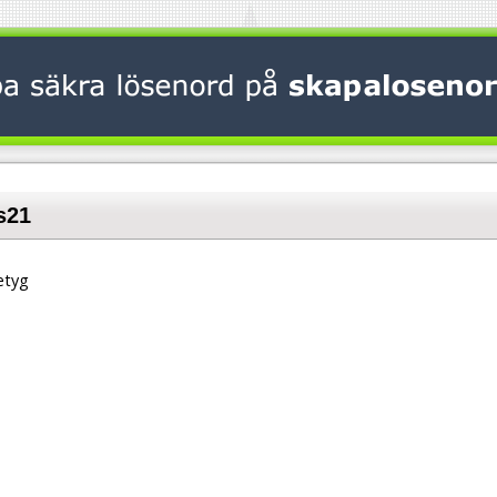
s21
etyg