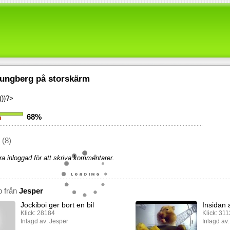
jungberg på storskärm
))?>
68%
(8)
a inloggad för att skriva kommentarer.
p från
Jesper
Jockiboi ger bort en bil
Insidan
Klick: 28184
Klick: 31
Inlagd av: Jesper
Inlagd av