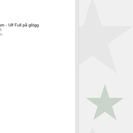
am - Ulf Full på glögg
56
3%