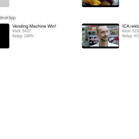
deoklipp
Vending Machine Win!
ICA rekl
Klick: 5437
Klick: 51
Betyg: 100%
Betyg: 9