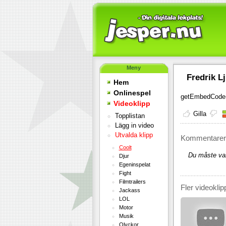
Meny
Fredrik L
Hem
Onlinespel
getEmbedCode(
Videoklipp
Gilla
Topplistan
Lägg in video
Utvalda klipp
Kommentarer 
Coolt
Du måste var
Djur
Egeninspelat
Fight
Filmtrailers
Fler videoklip
Jackass
LOL
Motor
Musik
Olyckor