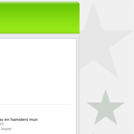
 av en hamsters mun
133
: Jesper