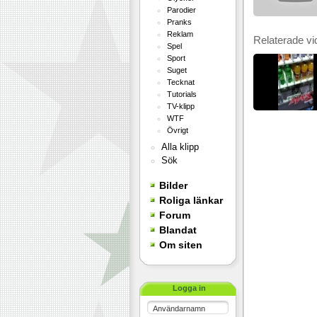
Parodier
Pranks
Reklam
Relaterade vi
Spel
Sport
Suget
Tecknat
Tutorials
TV-klipp
WTF
Övrigt
Alla klipp
Sök
Bilder
Roliga länkar
Forum
Blandat
Om siten
Logga in
Användarnamn