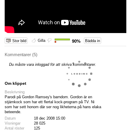
Gilla
Stor bild
90%
Bädda in
Kommentarer (5)
Du måste vara inloggad för att skriva kommentarer.
Om klippet
Beskrivning
Parodi på Gordon Ramsey's barndom. Gordon är en
stjärnkock som har ett flertal kock-program på TV. Ni
som har sett honom där ser nog likheterna på hans elaka
beteende.
Datum
18 dec 2008 15:00
Visningar
28 025
Antal röster
125