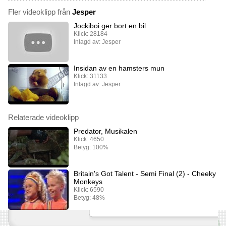
Fler videoklipp från
Jesper
Jockiboi ger bort en bil
Klick: 28184
Inlagd av: Jesper
Insidan av en hamsters mun
Klick: 31133
Inlagd av: Jesper
Relaterade videoklipp
Predator, Musikalen
Klick: 4650
Betyg: 100%
Britain's Got Talent - Semi Final (2) - Cheeky
Monkeys
Klick: 6590
Betyg: 48%