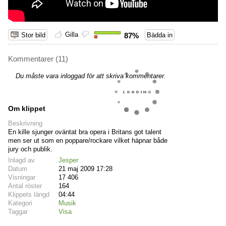
Gilla
Stor bild
87%
Bädda in
Kommentarer (11)
Du måste vara inloggad för att skriva kommentarer.
Om klippet
Beskrivning
En kille sjunger oväntat bra opera i Britans got talent
men ser ut som en poppare/rockare vilket häpnar både
jury och publik.
Inlagd av
Jesper
Datum
21 maj 2009 17:28
Visningar
17 406
Antal röster
164
Klippets längd
04:44
Kategori
Musik
Taggar
Visa