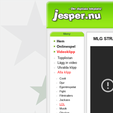
Meny
MLG STR
Hem
Onlinespel
Videoklipp
Topplistan
Lägg in video
Utvalda klipp
Alla klipp
Coolt
Djur
Egentinspelat
Fight
Filmtrailers
Jackass
LOL
Musik
Olyckor