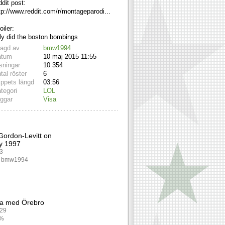
ddit post:
tp://www.reddit.com/r/montageparodi...
oiler:
lly did the boston bombings
lagd av
bmw1994
atum
10 maj 2015 11:55
sningar
10 354
tal röster
6
ippets längd
03:56
tegori
LOL
ggar
Visa
Gordon-Levitt on
y 1997
63
v: bmw1994
ta med Örebro
629
0%