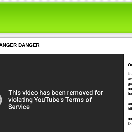
ANGER DANGER
O
Be
ev
go
mi
fu
or
ht
mu
Do