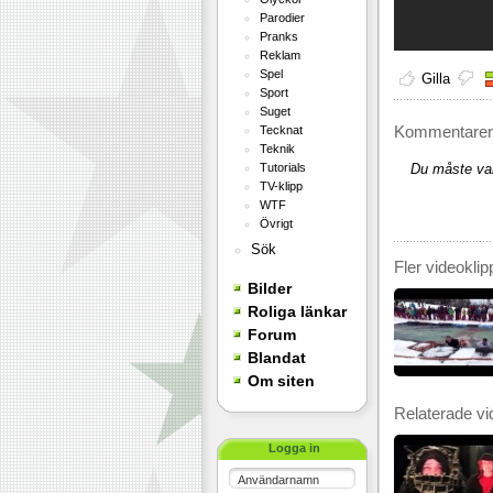
Parodier
Pranks
Reklam
Spel
Gilla
Sport
Suget
Kommentarer 
Tecknat
Teknik
Tutorials
Du måste var
TV-klipp
WTF
Övrigt
Sök
Fler videoklip
Bilder
Roliga länkar
Forum
Blandat
Om siten
Relaterade vi
Logga in
Användarnamn