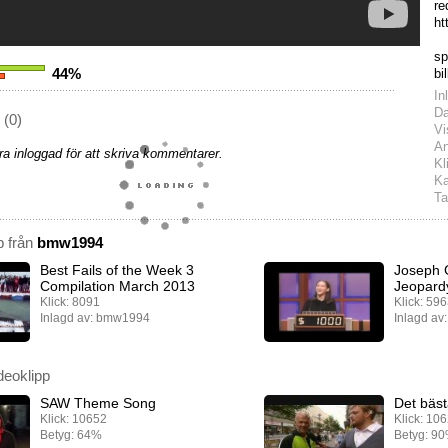
re
ht
sp
44%
bi
In
D
(0)
Vi
An
a inloggad för att skriva kommentarer.
Kl
Ka
Ta
p från
bmw1994
Best Fails of the Week 3
Joseph 
Compilation March 2013
Jeopard
Klick: 8091
Klick: 59
Inlagd av: bmw1994
Inlagd a
deoklipp
SAW Theme Song
Det bäs
Klick: 10652
Klick: 10
Betyg: 64%
Betyg: 9