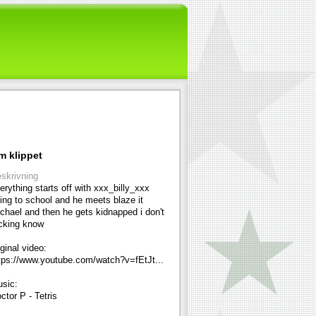
m klippet
skrivning
erything starts off with xxx_billy_xxx
ing to school and he meets blaze it
chael and then he gets kidnapped i don't
cking know
iginal video:
tps://www.youtube.com/watch?v=fEtJt...
sic:
ctor P - Tetris