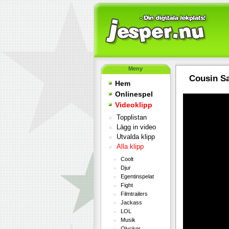
Meny
Cousin Sa
Hem
Onlinespel
Videoklipp
Topplistan
Lägg in video
Utvalda klipp
Alla klipp
Coolt
Djur
Egentinspelat
Fight
Filmtrailers
Jackass
LOL
Musik
Olyckor