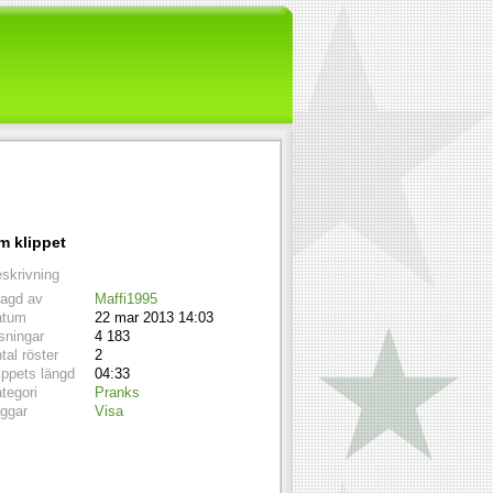
m klippet
skrivning
lagd av
Maffi1995
atum
22 mar 2013 14:03
sningar
4 183
tal röster
2
ippets längd
04:33
tegori
Pranks
ggar
Visa