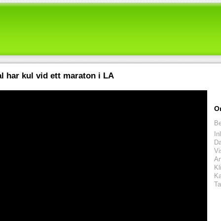
l har kul vid ett maraton i LA
O
Be
In
D
Vi
An
Kl
Ka
Ta