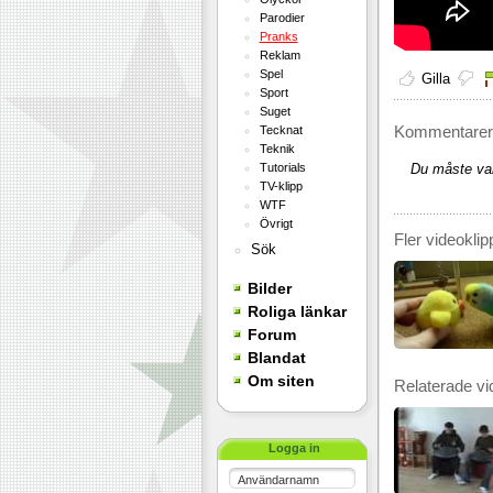
Parodier
Pranks
Reklam
Spel
Gilla
Sport
Suget
Kommentarer 
Tecknat
Teknik
Tutorials
Du måste var
TV-klipp
WTF
Övrigt
Fler videoklip
Sök
Bilder
Roliga länkar
Forum
Blandat
Om siten
Relaterade vi
Logga in
Användarnamn