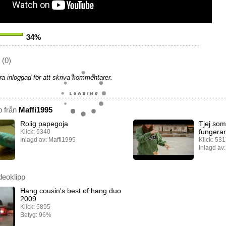
34%
(0)
a inloggad för att skriva kommentarer.
p från
Maffi1995
Rolig papegoja
Tjej som
fungerar
Klick: 5340
Inlagd av: Maffi1995
Klick: 53
Inlagd av
deoklipp
Hang cousin's best of hang duo
2009
Klick: 5895
Betyg: 96%