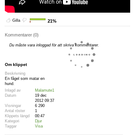
Gilla
21%
Kommentarer (0)
Du måste vara inloggad för att skriva kommentarer.
Om klippet
Beskrivning
En fågel som matar en
hund.
Inlagd av
Malamute1
Datum
19 dec
2012 09:37
Visningar
6 290
Antal röster
1
Klippets längd
00:47
Kategori
Djur
Taggar
Visa