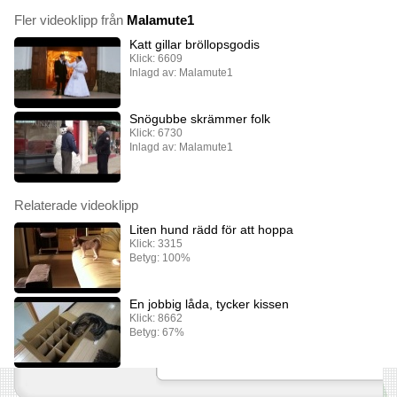
Fler videoklipp från
Malamute1
Katt gillar bröllopsgodis
Klick: 6609
Inlagd av: Malamute1
Snögubbe skrämmer folk
Klick: 6730
Inlagd av: Malamute1
Relaterade videoklipp
Liten hund rädd för att hoppa
Klick: 3315
Betyg: 100%
En jobbig låda, tycker kissen
Klick: 8662
Betyg: 67%