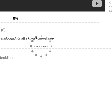
Kl
Ka
Ta
0%
(0)
a inloggad för att skriva kommentarer.
deoklipp