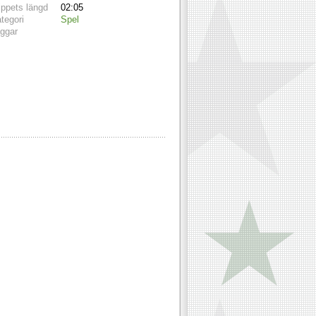
ippets längd
02:05
tegori
Spel
ggar