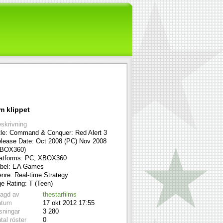
m klippet
skrivning
tle: Command & Conquer: Red Alert 3
lease Date: Oct 2008 (PC) Nov 2008
XBOX360)
atforms: PC, XBOX360
bel: EA Games
nre: Real-time Strategy
e Rating: T (Teen)
lagd av
thestarfilms
atum
17 okt 2012 17:55
sningar
3 280
tal röster
0