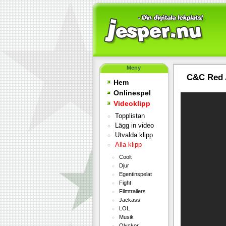
Meny
C&C Red A
Hem
Onlinespel
Videoklipp
Topplistan
Lägg in video
Utvalda klipp
Alla klipp
Coolt
Djur
Egentinspelat
Fight
Filmtrailers
Jackass
LOL
Musik
Olyckor