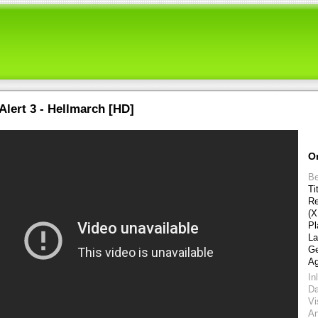
lert 3 - Hellmarch [HD]
O
Be
Ti
Re
(
Pl
La
Ge
Ag
In
D
Vi
An