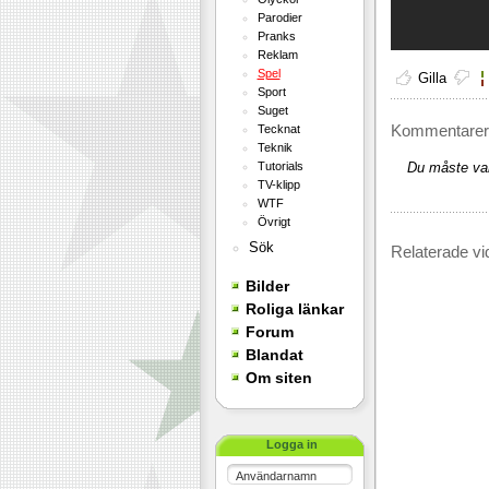
Parodier
Pranks
Reklam
Spel
Gilla
Sport
Suget
Kommentarer 
Tecknat
Teknik
Tutorials
Du måste var
TV-klipp
WTF
Övrigt
Sök
Relaterade vi
Bilder
Roliga länkar
Forum
Blandat
Om siten
Logga in
Användarnamn