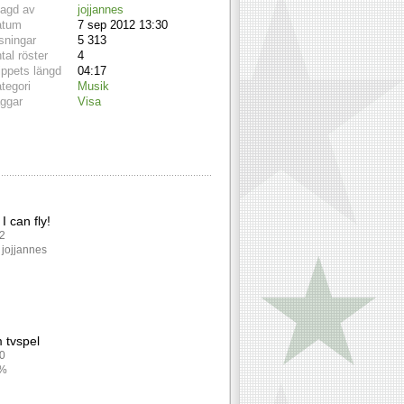
lagd av
jojjannes
atum
7 sep 2012 13:30
sningar
5 313
tal röster
4
ippets längd
04:17
tegori
Musik
ggar
Visa
 I can fly!
02
 jojjannes
 tvspel
80
5%