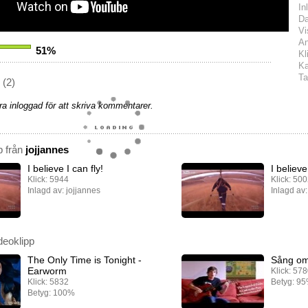
In
D
Vi
An
51%
Kl
Ka
Ta
(2)
a inloggad för att skriva kommentarer.
p från
jojjannes
I believe I can fly!
I believe
Klick: 5944
Klick: 50
Inlagd av: jojjannes
Inlagd av:
deoklipp
The Only Time is Tonight -
Sång om
Earworm
Klick: 57
Klick: 5832
Betyg: 9
Betyg: 100%