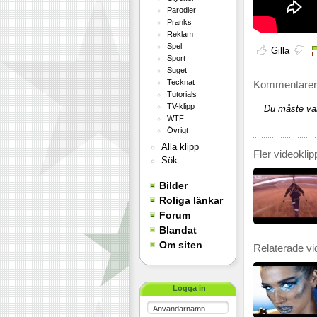
Parodier
Pranks
Reklam
Spel
Gilla
Sport
Suget
Tecknat
Kommentarer 
Tutorials
TV-klipp
Du måste var
WTF
Övrigt
Alla klipp
Fler videoklip
Sök
Bilder
Roliga länkar
Forum
Blandat
Om siten
Relaterade vi
Logga in
Användarnamn