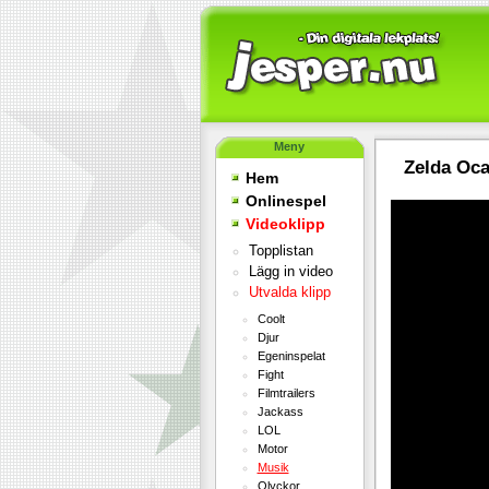
Meny
Zelda Oca
Hem
Onlinespel
Videoklipp
Topplistan
Lägg in video
Utvalda klipp
Coolt
Djur
Egeninspelat
Fight
Filmtrailers
Jackass
LOL
Motor
Musik
Olyckor