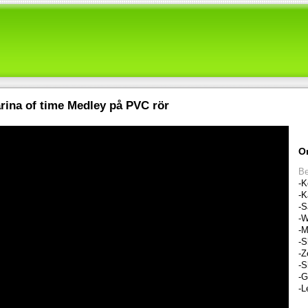
rina of time Medley på PVC rör
O
Be
-K
-K
-S
-W
-M
-S
-Z
-S
-G
-L