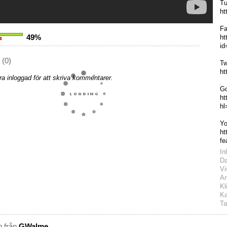
Tu
ht
Fa
49%
ht
id
(0)
Tw
ht
a inloggad för att skriva kommentarer.
Go
ht
hl
Yo
ht
fe
In
D
Vi
An
Kl
Ka
Ta
p från
GWalme