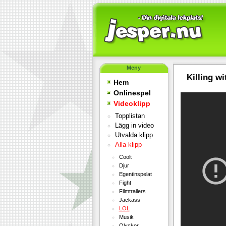
Meny
Killing w
Hem
Onlinespel
Videoklipp
Topplistan
Lägg in video
Utvalda klipp
Alla klipp
Coolt
Djur
Egentinspelat
Fight
Filmtrailers
Jackass
LOL
Musik
Olyckor