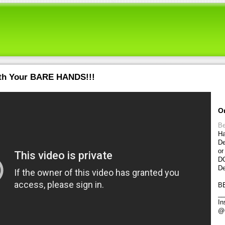
ith Your BARE HANDS!!!
O
Be
Ha
De
or
DO
De
B
__
In
@