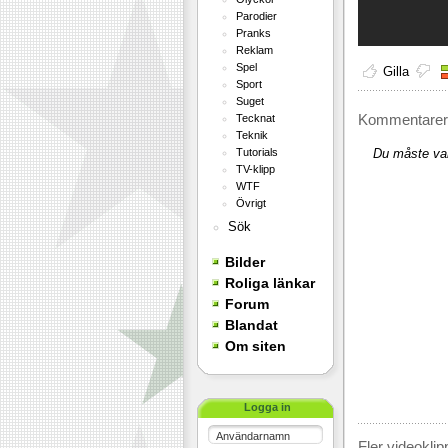
Parodier
Pranks
Reklam
Spel
Gilla
Sport
Suget
Kommentarer 
Tecknat
Teknik
Tutorials
Du måste var
TV-klipp
WTF
Övrigt
Sök
Bilder
Roliga länkar
Forum
Blandat
Om siten
Logga in
Användarnamn
Fler videoklip