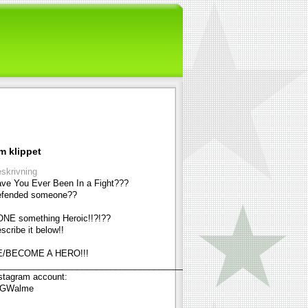
m klippet
skrivning
ve You Ever Been In a Fight???
fended someone??
NE something Heroic!!?!??
scribe it below!!
E/BECOME A HERO!!!
____________________________________________________________
stagram account:
GWalme