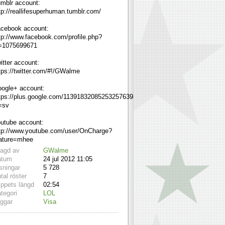
mblr account:
tp://reallifesuperhuman.tumblr.com/
cebook account:
tp://www.facebook.com/profile.php?
=1075699671
itter account:
tps://twitter.com/#!/GWalme
ogle+ account:
tps://plus.google.com/113918320852532576398/posts?
=sv
utube account:
tp://www.youtube.com/user/OnCharge?
ature=mhee
lagd av
GWalme
atum
24 jul 2012 11:05
sningar
5 728
tal röster
7
ippets längd
02:54
tegori
LOL
ggar
Visa