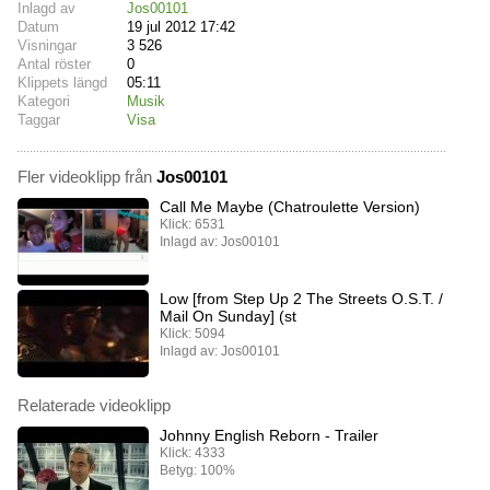
Inlagd av
Jos00101
Datum
19 jul 2012 17:42
Visningar
3 526
Antal röster
0
Klippets längd
05:11
Kategori
Musik
Taggar
Visa
Fler videoklipp från
Jos00101
Call Me Maybe (Chatroulette Version)
Klick: 6531
Inlagd av: Jos00101
Low [from Step Up 2 The Streets O.S.T. /
Mail On Sunday] (st
Klick: 5094
Inlagd av: Jos00101
Relaterade videoklipp
Johnny English Reborn - Trailer
Klick: 4333
Betyg: 100%