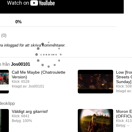
0%
(0)
a inloggad för att skriva kommentarer.
p från
Jos00101
Call Me Maybe (Chatroulette
Low [fr
Version)
Streets 
Sunday] 
Klick: 6528
Inlagd av: Jos00101
Klick: 50
Inlagd av
deoklipp
Väldigt arg gitarrist!
Moron E
(OFFICI
Klick: 6841
Betyg: 100%
Klick: 41
Betyg: --