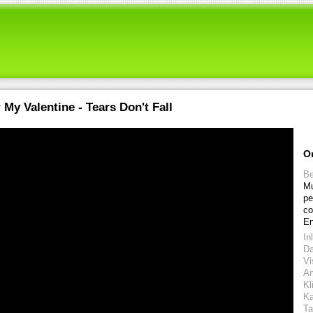
 My Valentine - Tears Don't Fall
O
Be
Mu
pe
co
En
In
D
Vi
An
Kl
Ka
Ta