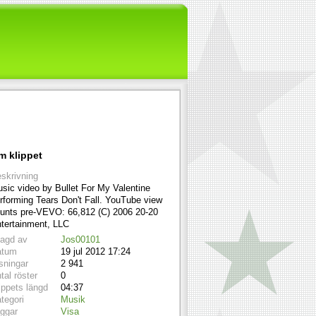
m klippet
skrivning
sic video by Bullet For My Valentine
rforming Tears Don't Fall. YouTube view
unts pre-VEVO: 66,812 (C) 2006 20-20
tertainment, LLC
lagd av
Jos00101
atum
19 jul 2012 17:24
sningar
2 941
tal röster
0
ippets längd
04:37
tegori
Musik
ggar
Visa