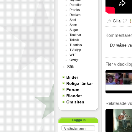
Parodier
Pranks
Reklam
Spel
Gilla
Sport
Suget
Kommentarer 
Tecknat
Teknik
Tutorials
Du måste var
TV-klipp
WTF
Övrigt
Fler videoklip
Sök
Bilder
Roliga länkar
Forum
Blandat
Om siten
Relaterade vi
Logga in
Användarnamn