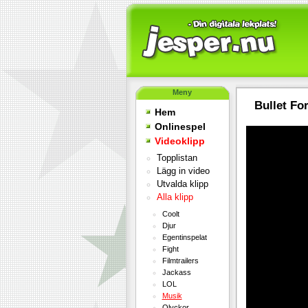
Meny
Bullet For
Hem
Onlinespel
Videoklipp
Topplistan
Lägg in video
Utvalda klipp
Alla klipp
Coolt
Djur
Egentinspelat
Fight
Filmtrailers
Jackass
LOL
Musik
Olyckor