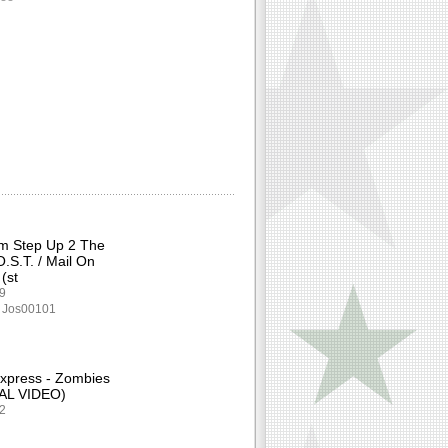
om Step Up 2 The
O.S.T. / Mail On
(st
89
: Jos00101
xpress - Zombies
AL VIDEO)
32