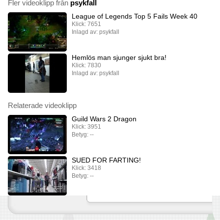
Fler videoklipp från
psykfall
League of Legends Top 5 Fails Week 40
Klick: 7651
Inlagd av: psykfall
Hemlös man sjunger sjukt bra!
Klick: 7830
Inlagd av: psykfall
Relaterade videoklipp
Guild Wars 2 Dragon
Klick: 3951
Betyg: --
SUED FOR FARTING!
Klick: 3418
Betyg: --