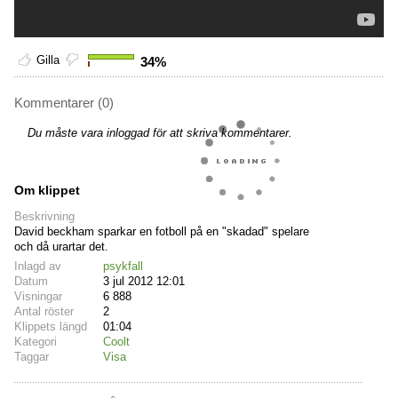
Gilla
34%
Kommentarer (0)
Du måste vara inloggad för att skriva kommentarer.
Om klippet
Beskrivning
David beckham sparkar en fotboll på en "skadad" spelare
och då urartar det.
Inlagd av
psykfall
Datum
3 jul 2012 12:01
Visningar
6 888
Antal röster
2
Klippets längd
01:04
Kategori
Coolt
Taggar
Visa