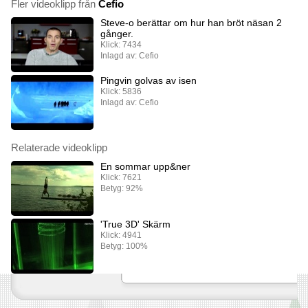
Fler videoklipp från
Cefio
Steve-o berättar om hur han bröt näsan 2
gånger.
Klick: 7434
Inlagd av: Cefio
Pingvin golvas av isen
Klick: 5836
Inlagd av: Cefio
Relaterade videoklipp
En sommar upp&ner
Klick: 7621
Betyg: 92%
'True 3D' Skärm
Klick: 4941
Betyg: 100%