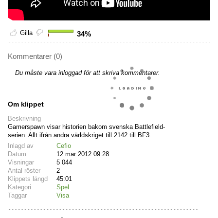
Gilla
34%
Kommentarer (0)
Du måste vara inloggad för att skriva kommentarer.
Om klippet
Beskrivning
Gamerspawn visar historien bakom svenska Battlefield-
serien. Allt ifrån andra världskriget till 2142 till BF3.
Inlagd av
Cefio
Datum
12 mar 2012 09:28
Visningar
5 044
Antal röster
2
Klippets längd
45:01
Kategori
Spel
Taggar
Visa