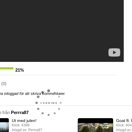
21%
(0)
a inloggad för att skriva kommentarer.
p från
Perrra87
Ut med julen!
Goat ft.
Klick: 4398
Klick: 40
Inlagd av: Perrra87
Inlagd av