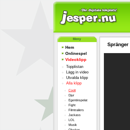
Meny
Spränger 
Hem
Onlinespel
Videoklipp
Topplistan
Lägg in video
Utvalda klipp
Alla klipp
Coolt
Djur
Egentinspelat
Fight
Filmtrailers
Jackass
LOL
Musik
Olyckor