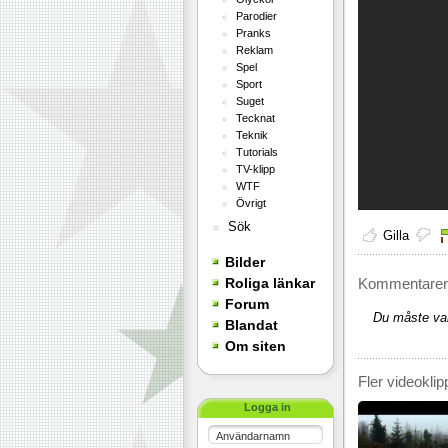
Parodier
Pranks
Reklam
Spel
Sport
Suget
Tecknat
Teknik
Tutorials
TV-klipp
WTF
Övrigt
Sök
Gilla
Bilder
Roliga länkar
Kommentarer 
Forum
Du måste var
Blandat
Om siten
Fler videoklip
Logga in
Användarnamn