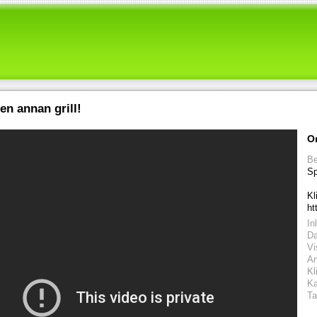
en annan grill!
O
Be
Sp
Kl
ht
In
D
Vi
An
Kl
Ka
Ta