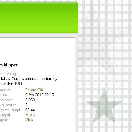
m klippet
skrivning
 låt av Yourfavoritemartian (dir. by
rrestFire101)
lagd av
ZentroX90
atum
6 feb 2012 22:15
sningar
3 950
tal röster
2
ippets längd
03:44
tegori
Musik
ggar
Visa