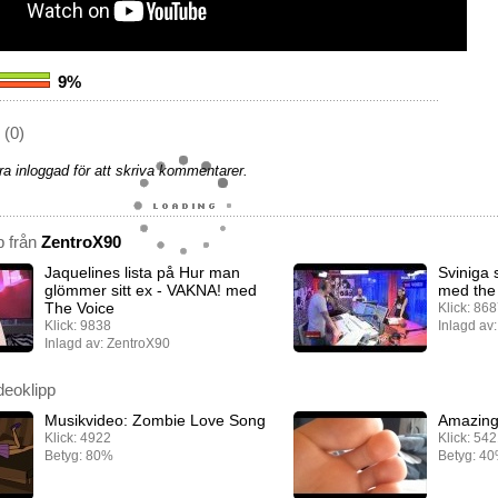
9%
(0)
a inloggad för att skriva kommentarer.
p från
ZentroX90
Jaquelines lista på Hur man
Sviniga 
glömmer sitt ex - VAKNA! med
med the
The Voice
Klick: 86
Klick: 9838
Inlagd av
Inlagd av: ZentroX90
deoklipp
Musikvideo: Zombie Love Song
Amazing 
Klick: 4922
Klick: 54
Betyg: 80%
Betyg: 4