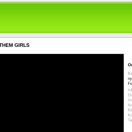
 THEM GIRLS
O
Be
ny
Fo
In
D
Vi
An
Kl
Ka
Ta