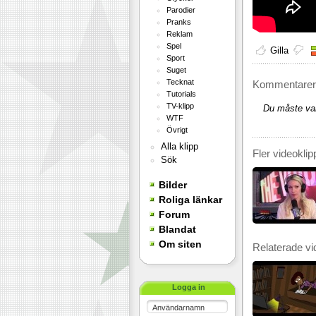
Parodier
Pranks
Reklam
Spel
Gilla
Sport
Suget
Tecknat
Kommentarer 
Tutorials
TV-klipp
Du måste var
WTF
Övrigt
Alla klipp
Fler videoklip
Sök
Bilder
Roliga länkar
Forum
Blandat
Om siten
Relaterade vi
Logga in
Användarnamn