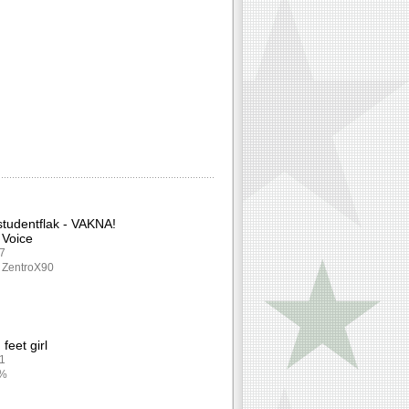
studentflak - VAKNA!
 Voice
87
: ZentroX90
feet girl
21
0%