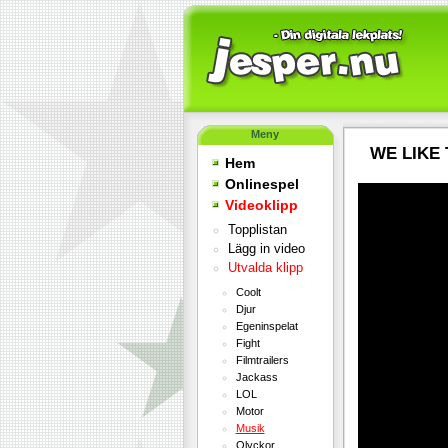
Meny
WE LIKE
Hem
Onlinespel
Videoklipp
Topplistan
Lägg in video
Utvalda klipp
Coolt
Djur
Egeninspelat
Fight
Filmtrailers
Jackass
LOL
Motor
Musik
Olyckor