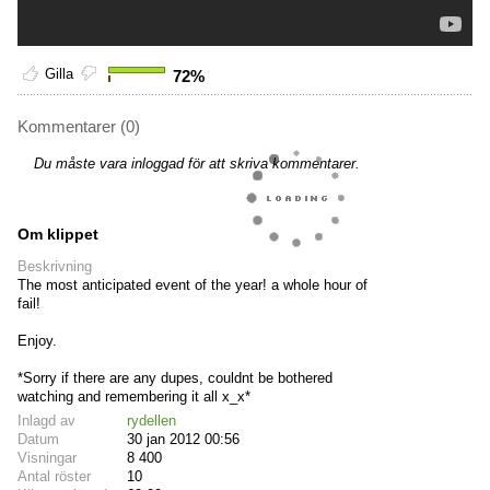
Gilla
72%
Kommentarer (0)
Du måste vara inloggad för att skriva kommentarer.
Om klippet
Beskrivning
The most anticipated event of the year! a whole hour of
fail!
Enjoy.
*Sorry if there are any dupes, couldnt be bothered
watching and remembering it all x_x*
Inlagd av
rydellen
Datum
30 jan 2012 00:56
Visningar
8 400
Antal röster
10