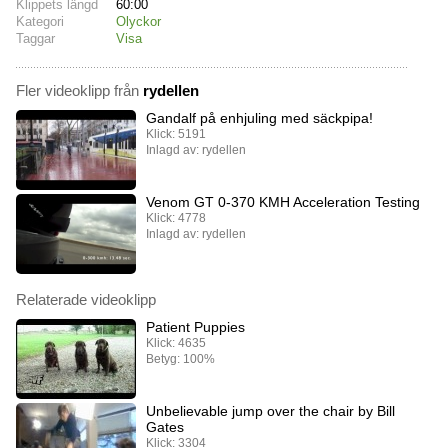
Klippets längd
60:00
Kategori
Olyckor
Taggar
Visa
Fler videoklipp från
rydellen
Gandalf på enhjuling med säckpipa!
Klick: 5191
Inlagd av: rydellen
Venom GT 0-370 KMH Acceleration Testing
Klick: 4778
Inlagd av: rydellen
Relaterade videoklipp
Patient Puppies
Klick: 4635
Betyg: 100%
Unbelievable jump over the chair by Bill
Gates
Klick: 3304