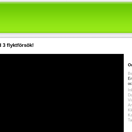
d 3 flyktförsök!
O
Be
En
oc
In
D
Vi
An
Kl
Ka
Ta