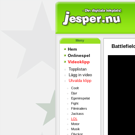
Meny
Battlefiel
Hem
Onlinespel
Videoklipp
Topplistan
Lägg in video
Utvalda klipp
Coolt
Djur
Egeninspelat
Fight
Filmtrailers
Jackass
LOL
Motor
Musik
Olyckor