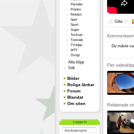
Parodier
Pranks
Reklam
Spel
Gilla
Sport
Suget
Tecknat
Kommentarer 
Tutorials
TV-klipp
Du måste var
WTF
Övrigt
Alla klipp
Fler videoklip
Sök
Bilder
Roliga länkar
Forum
Blandat
Om siten
Relaterade vi
Logga in
Användarnamn