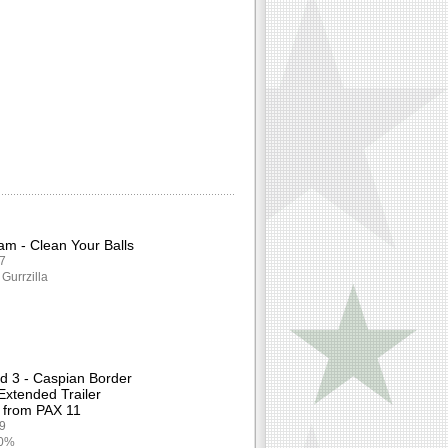
am - Clean Your Balls
87
 Gurrzilla
eld 3 - Caspian Border
 Extended Trailer
 from PAX 11
29
00%