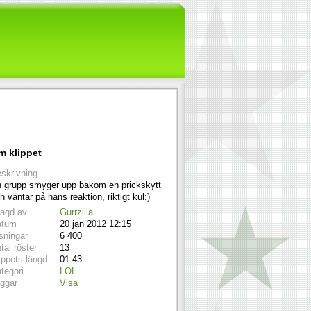
m klippet
skrivning
 grupp smyger upp bakom en prickskytt
h väntar på hans reaktion, riktigt kul:)
lagd av
Gurrzilla
atum
20 jan 2012 12:15
sningar
6 400
tal röster
13
ippets längd
01:43
tegori
LOL
ggar
Visa