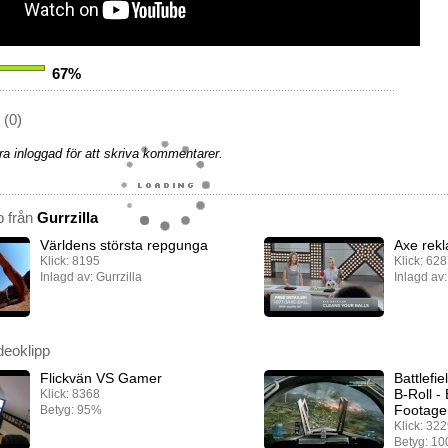
67%
(0)
a inloggad för att skriva kommentarer.
p från
Gurrzilla
Världens största repgunga
Axe rekl
Klick: 8195
Klick: 62
Inlagd av: Gurrzilla
Inlagd av:
deoklipp
Flickvän VS Gamer
Battlefi
B-Roll -
Klick: 8368
Footage
Betyg: 95%
Klick: 32
Betyg: 1