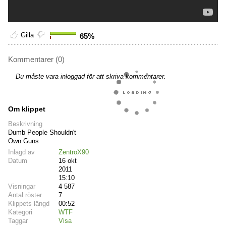
Gilla
65%
Kommentarer (0)
Du måste vara inloggad för att skriva kommentarer.
Om klippet
Beskrivning
Dumb People Shouldn't
Own Guns
Inlagd av
ZentroX90
Datum
16 okt
2011
15:10
Visningar
4 587
Antal röster
7
Klippets längd
00:52
Kategori
WTF
Taggar
Visa