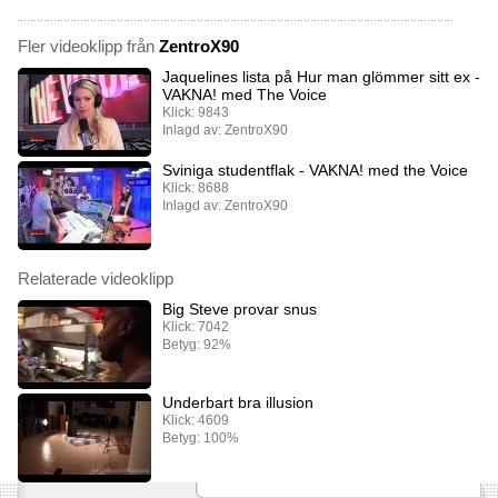
Fler videoklipp från
ZentroX90
Jaquelines lista på Hur man glömmer sitt ex -
VAKNA! med The Voice
Klick: 9843
Inlagd av: ZentroX90
Sviniga studentflak - VAKNA! med the Voice
Klick: 8688
Inlagd av: ZentroX90
Relaterade videoklipp
Big Steve provar snus
Klick: 7042
Betyg: 92%
Underbart bra illusion
Klick: 4609
Betyg: 100%