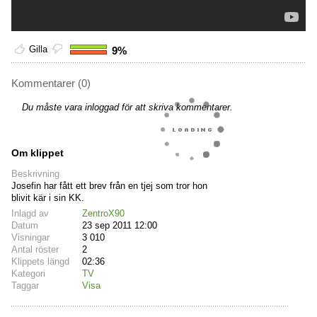
Gilla
9%
Kommentarer (0)
Du måste vara inloggad för att skriva kommentarer.
Om klippet
Beskrivning
Josefin har fått ett brev från en tjej som tror hon
blivit kär i sin KK.
Inlagd av
ZentroX90
Datum
23 sep 2011 12:00
Visningar
3 010
Antal röster
2
Klippets längd
02:36
Kategori
TV
Taggar
Visa