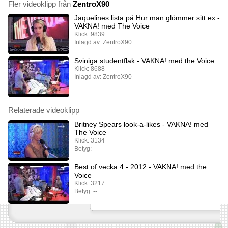
Fler videoklipp från
ZentroX90
Jaquelines lista på Hur man glömmer sitt ex -
VAKNA! med The Voice
Klick: 9839
Inlagd av: ZentroX90
Sviniga studentflak - VAKNA! med the Voice
Klick: 8688
Inlagd av: ZentroX90
Relaterade videoklipp
Britney Spears look-a-likes - VAKNA! med
The Voice
Klick: 3134
Betyg: --
Best of vecka 4 - 2012 - VAKNA! med the
Voice
Klick: 3217
Betyg: --