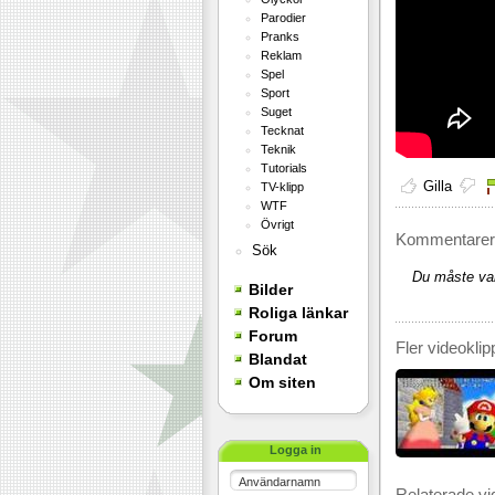
Parodier
Pranks
Reklam
Spel
Sport
Suget
Tecknat
Teknik
Tutorials
Gilla
TV-klipp
WTF
Övrigt
Kommentarer 
Sök
Du måste var
Bilder
Roliga länkar
Forum
Fler videoklip
Blandat
Om siten
Logga in
Användarnamn
Relaterade vi