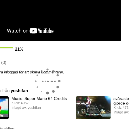
21%
(0)
a inloggad för att skriva kommentarer.
p från
yoshifan
Music: Super Mario 64 Credits
svåraste
gjorde d
Klick: 4967
Inlagd av: yoshifan
Klick: 47
Inlagd av:
deoklipp