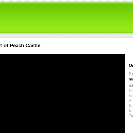
t of Peach Castle
O
Be
ma
In
D
Vi
An
Kl
Ka
Ta