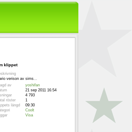
m klippet
skrivning
rio verison av sims...
lagd av
yoshifan
atum
21 sep 2011 16:54
sningar
4 793
tal röster
1
ippets längd
09:30
tegori
Coolt
ggar
Visa