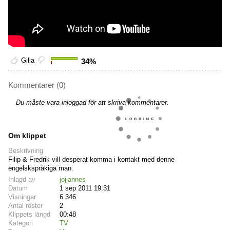
Gilla
34%
Kommentarer (0)
Du måste vara inloggad för att skriva kommentarer.
Om klippet
Beskrivning
Filip & Fredrik vill desperat komma i kontakt med denne
engelskspråkiga man.
Inlagd av
jojjannes
Datum
1 sep 2011 19:31
Visningar
6 346
Antal röster
2
Klippets längd
00:48
Kategori
TV