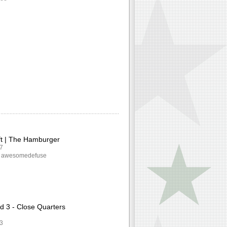
ft | The Hamburger
97
v: awesomedefuse
eld 3 - Close Quarters
43