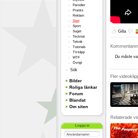
Parodier
Pranks
Reklam
Spel
Sport
Gilla
Suget
Tecknat
Teknik
Kommentarer 
Tutorials
TV-klipp
Du måste var
WTF
Övrigt
Sök
Fler videoklip
Bilder
Roliga länkar
Forum
Blandat
Om siten
Relaterade vi
Logga in
Användarnamn