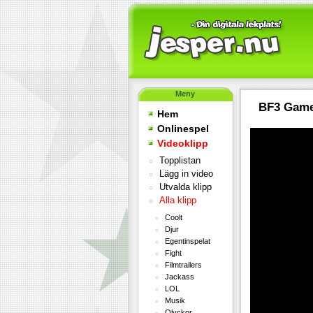
Meny
BF3 Game
Hem
Onlinespel
Videoklipp
Topplistan
Lägg in video
Utvalda klipp
Alla klipp
Coolt
Djur
Egentinspelat
Fight
Filmtrailers
Jackass
LOL
Musik
Olyckor