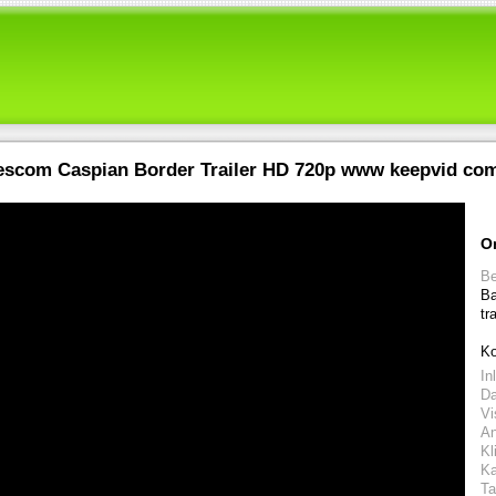
scom Caspian Border Trailer HD 720p www keepvid co
O
Be
Ba
tr
Ko
In
D
Vi
An
Kl
Ka
Ta