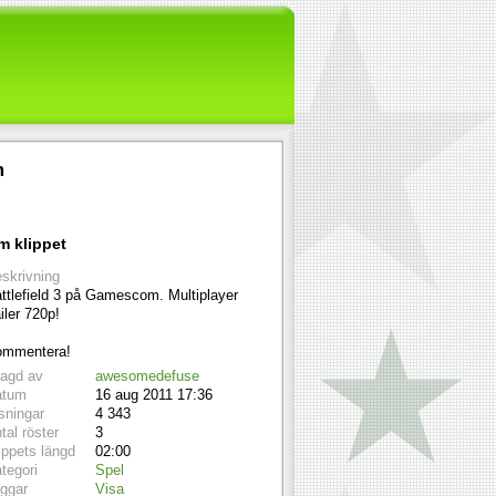
m
m klippet
skrivning
ttlefield 3 på Gamescom. Multiplayer
ailer 720p!
mmentera!
lagd av
awesomedefuse
atum
16 aug 2011 17:36
sningar
4 343
tal röster
3
ippets längd
02:00
tegori
Spel
ggar
Visa