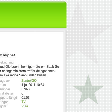
m klippet
skrivning
ud Olofsson i hemligt möte om Saab Se
r näringsministern träffar delegationen
m ska rädda Saab undan krisen.
lagd av
ZentroX90
atum
1 jul 2011 10:54
sningar
3 968
tal röster
0
ippets längd
01:03
tegori
TV
ggar
Visa