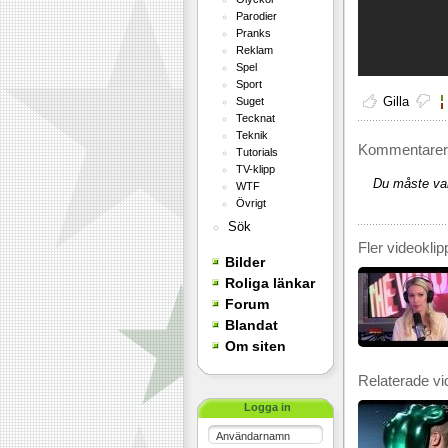
Parodier
Pranks
Reklam
Spel
Sport
Gilla
Suget
Tecknat
Teknik
Kommentarer 
Tutorials
TV-klipp
Du måste var
WTF
Övrigt
Sök
Fler videoklip
Bilder
Roliga länkar
Forum
Blandat
Om siten
Relaterade vi
Logga in
Användarnamn