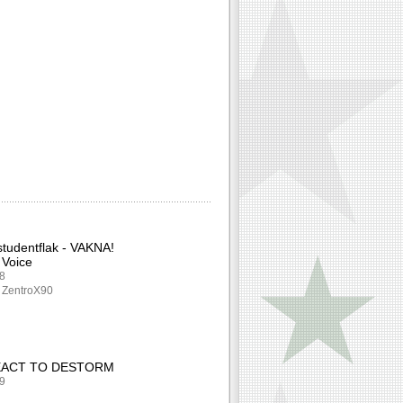
studentflak - VAKNA!
 Voice
88
: ZentroX90
EACT TO DESTORM
19