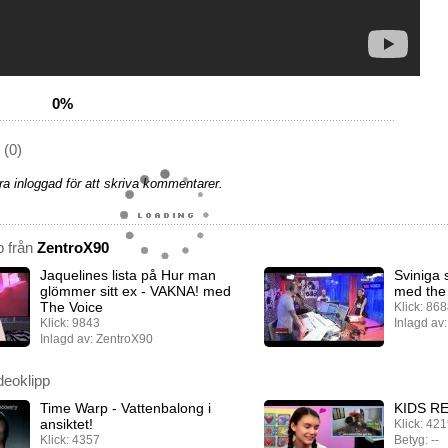
0%
(0)
a inloggad för att skriva kommentarer.
p från
ZentroX90
Jaquelines lista på Hur man
Sviniga 
glömmer sitt ex - VAKNA! med
med the
The Voice
Klick: 86
Klick: 9843
Inlagd av
Inlagd av: ZentroX90
deoklipp
Time Warp - Vattenbalong i
KIDS R
ansiktet!
Klick: 42
Klick: 4357
Betyg: --