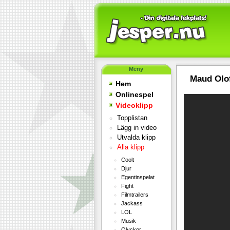
Meny
Maud Olof
Hem
Onlinespel
Videoklipp
Topplistan
Lägg in video
Utvalda klipp
Alla klipp
Coolt
Djur
Egentinspelat
Fight
Filmtrailers
Jackass
LOL
Musik
Olyckor