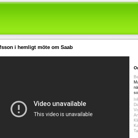
sson i hemligt möte om Saab
O
Be
Ma
nä
so
In
D
Vi
An
Kl
Ka
Ta